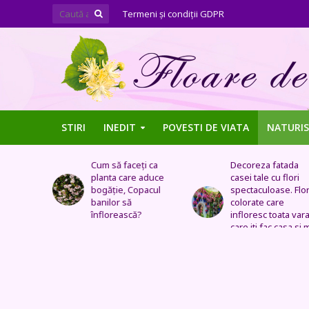
Termeni şi condiţii GDPR
STIRI
INEDIT
POVESTI DE VIATA
NATURIS
ți ca
Decoreza fatada
Tufe de trandafiri
 aduce
casei tale cu flori
extraordinare,
pacul
spectaculoase. Flori
pozitionate in arca
colorate care
sau straturi
?
infloresc toata vara si
fantastice
care iti fac casa si mai
frumoasa