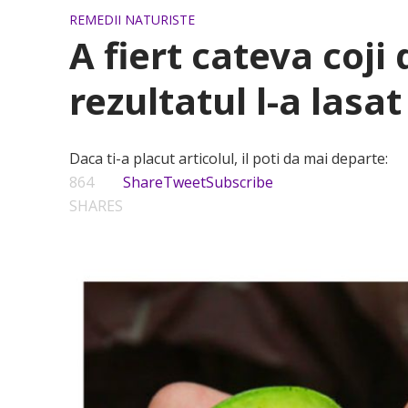
REMEDII NATURISTE
A fiert cateva coji 
rezultatul l-a lasa
Daca ti-a placut articolul, il poti da mai departe:
864
Share
Tweet
Subscribe
SHARES