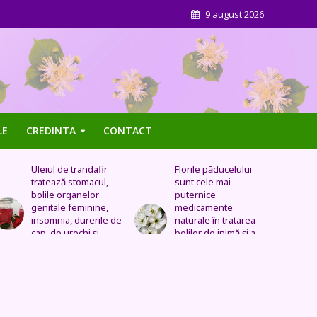
9 august 2026
LE
CREDINTA
CONTACT
Florile păducelului
Panseluța sălbatică –
sunt cele mai
Este eficientă pentru
puternice
cistită, ameliorează
medicamente
constipația, are grijă
naturale în tratarea
de sănătatea urinară,
bolilor de inimă şi a
tratează problemele
celor vasculare.
respiratorii
Sechele postinfarct,
colesterol marit