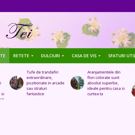
TE
RETETE
DULCIURI
CASA DE VIS
SFATURI UTI
Aranjamentele din
Uleiul de trandafir
flori colorate sunt
tratează stomacul,
de
absolut superbe,
bolile organelor
ideale pentru casa si
genitale feminine,
curtea ta
insomnia, durerile de
cap, de urechi și
înlocuiește cremele
și loțiunile scumpe