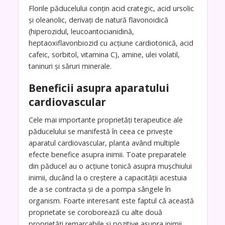
Florile păducelului conţin acid crategic, acid ursolic
şi oleanolic, derivați de natură flavonoidică
(hiperozidul, leucoantocianidină,
heptaoxiflavonbiozid cu acţiune cardiotonică, acid
cafeic, sorbitol, vitamina C), amine, ulei volatil,
taninuri şi săruri minerale.
Beneficii asupra aparatului
cardiovascular
Cele mai importante proprietăţi terapeutice ale
păducelului se manifestă în ceea ce priveşte
aparatul cardiovascular, planta având multiple
efecte benefice asupra inimii. Toate preparatele
din păducel au o acţiune tonică asupra muşchiului
inimii, ducând la o creştere a capacităţii acestuia
de a se contracta şi de a pompa sângele în
organism. Foarte interesant este faptul că această
proprietate se coroborează cu alte două
proprietăţi remarcabile şi pozitive asupra inimii