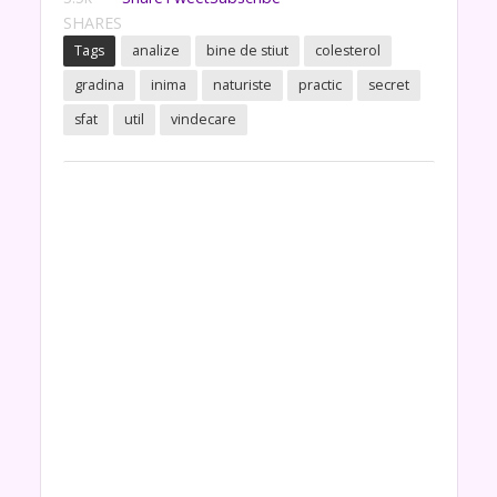
SHARES
Tags
analize
bine de stiut
colesterol
gradina
inima
naturiste
practic
secret
sfat
util
vindecare