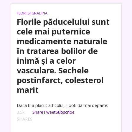
FLORI SI GRADINA
Florile păducelului sunt
cele mai puternice
medicamente naturale
în tratarea bolilor de
inimă şi a celor
vasculare. Sechele
postinfarct, colesterol
marit
Daca ti-a placut articolul, il poti da mai departe:
3.5k
Share
Tweet
Subscribe
SHARES