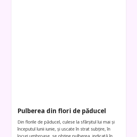
Pulberea din flori de păducel
Din florile de păducel, culese la sfârşitul lui mai şi
începutul lunii iunie, şi uscate în strat subţire, în
locuri umbroase, se obţine pulberea, indicată în