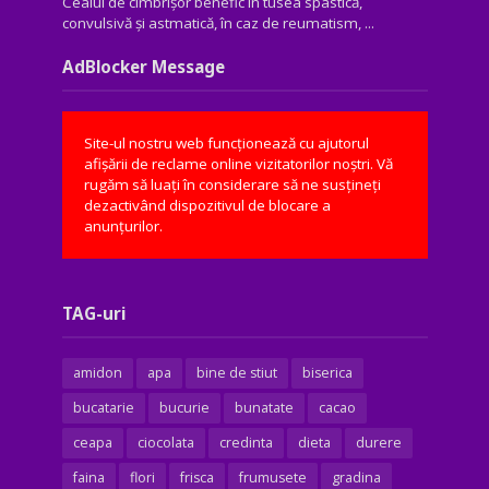
Ceaiul de cimbrișor benefic în tusea spastică,
convulsivă şi astmatică, în caz de reumatism, ...
AdBlocker Message
Site-ul nostru web funcționează cu ajutorul
afișării de reclame online vizitatorilor noștri. Vă
rugăm să luați în considerare să ne susțineți
dezactivând dispozitivul de blocare a
anunțurilor.
TAG-uri
amidon
apa
bine de stiut
biserica
bucatarie
bucurie
bunatate
cacao
ceapa
ciocolata
credinta
dieta
durere
faina
flori
frisca
frumusete
gradina