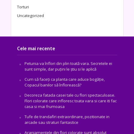
Torturi
Uncategorized
Cele mai recente
Petunia va înflori din plin toată vara. Secretele ei
sunt simple, dar puțini le știu si le aplică
Cum să faceți ca planta care aduce bogăţie,
Copacul banilor să înflorească?
Decoreza fatada casei tale cu flori spectaculoase.
Flori colorate care infloresc toata vara si care iti fac
casa si mai frumoasa
Tufe de trandafiri extraordinare, pozitionate in
arcade sau straturi fantastice
Aranjamentele din flori colorate sunt absolut