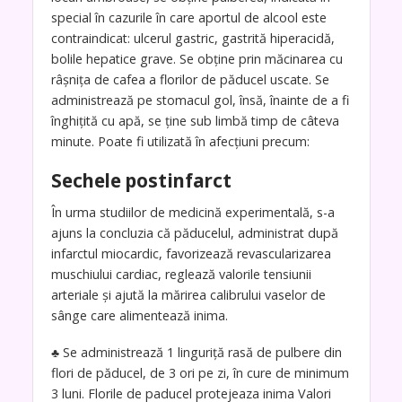
special în cazurile în care aportul de alcool este
contraindicat: ulcerul gastric, gastrită hiperacidă,
bolile hepatice grave. Se obţine prin măcinarea cu
râşniţa de cafea a florilor de păducel uscate. Se
administrează pe stomacul gol, însă, înainte de a fi
înghiţită cu apă, se ţine sub limbă timp de câteva
minute. Poate fi utilizată în afecţiuni precum:
Sechele postinfarct
În urma studiilor de medicină experimentală, s-a
ajuns la concluzia că păducelul, administrat după
infarctul miocardic, favorizează revascularizarea
muschiului cardiac, reglează valorile tensiunii
arteriale şi ajută la mărirea calibrului vaselor de
sânge care alimentează inima.
♣ Se administrează 1 linguriţă rasă de pulbere din
flori de păducel, de 3 ori pe zi, în cure de minimum
3 luni. Florile de paducel protejeaza inima Valori