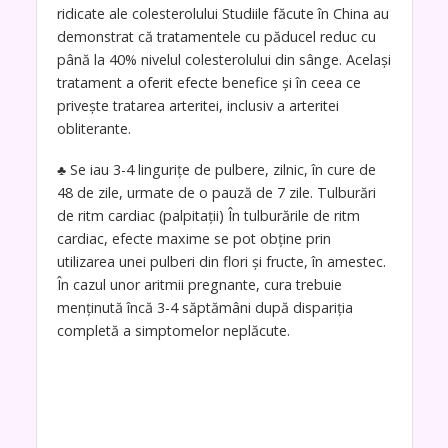
ridicate ale colesterolului Studiile făcute în China au
demonstrat că tratamentele cu păducel reduc cu
până la 40% nivelul colesterolului din sânge. Acelaşi
tratament a oferit efecte benefice şi în ceea ce
priveşte tratarea arteritei, inclusiv a arteritei
obliterante.
♣ Se iau 3-4 linguriţe de pulbere, zilnic, în cure de
48 de zile, urmate de o pauză de 7 zile. Tulburări
de ritm cardiac (palpitaţii) În tulburările de ritm
cardiac, efecte maxime se pot obţine prin
utilizarea unei pulberi din flori şi fructe, în amestec.
În cazul unor aritmii pregnante, cura trebuie
menţinută încă 3-4 săptămâni după dispariţia
completă a simptomelor neplăcute.