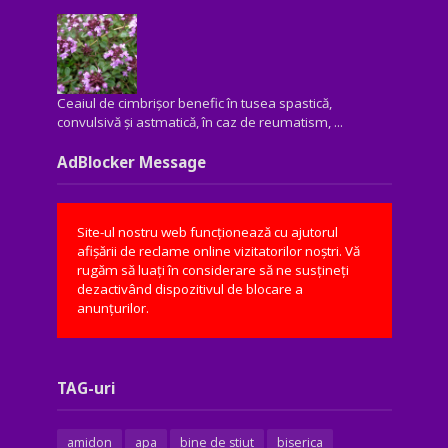
Ceaiul de cimbrișor benefic în tusea spastică,
convulsivă şi astmatică, în caz de reumatism, ...
AdBlocker Message
Site-ul nostru web funcționează cu ajutorul
afișării de reclame online vizitatorilor noștri. Vă
rugăm să luați în considerare să ne susțineți
dezactivând dispozitivul de blocare a
anunțurilor.
TAG-uri
amidon
apa
bine de stiut
biserica