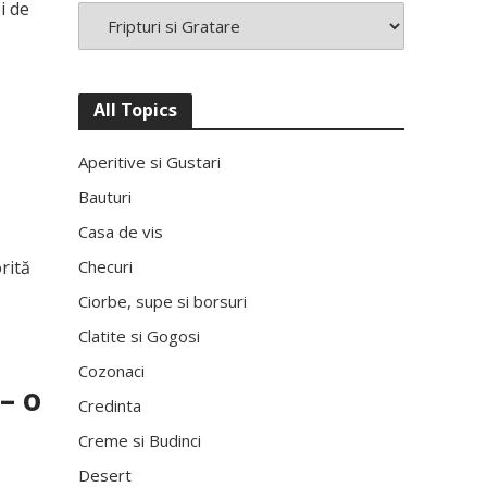
i de
All Topics
Aperitive si Gustari
Bauturi
Casa de vis
rită
Checuri
Ciorbe, supe si borsuri
Clatite si Gogosi
Cozonaci
– o
Credinta
Creme si Budinci
Desert