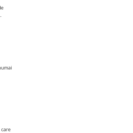
de
.
 numai
 care