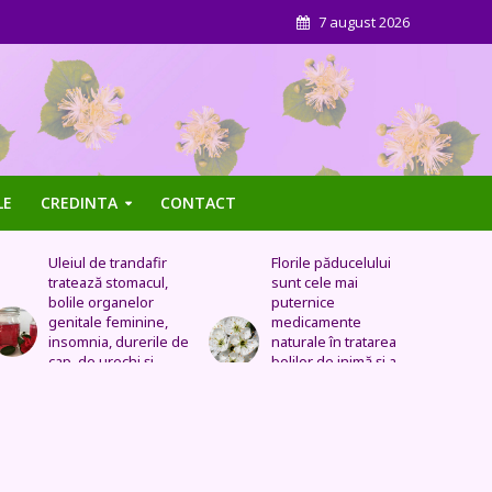
7 august 2026
LE
CREDINTA
CONTACT
Florile păducelului
Panseluța sălbatică –
sunt cele mai
Este eficientă pentru
puternice
cistită, ameliorează
medicamente
constipația, are grijă
naturale în tratarea
de sănătatea urinară,
bolilor de inimă şi a
tratează problemele
celor vasculare.
respiratorii
Sechele postinfarct,
colesterol marit