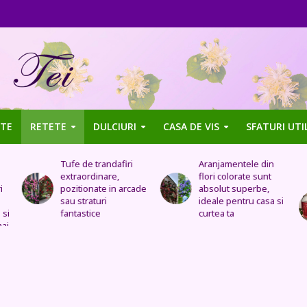
TE
RETETE
DULCIURI
CASA DE VIS
SFATURI UTI
Aranjamentele din
Uleiul de trandafir
flori colorate sunt
tratează stomacul,
de
absolut superbe,
bolile organelor
ideale pentru casa si
genitale feminine,
curtea ta
insomnia, durerile de
cap, de urechi și
înlocuiește cremele
și loțiunile scumpe