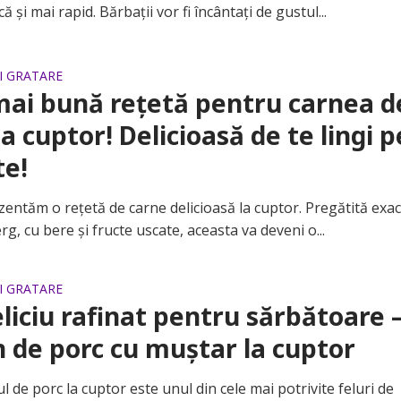
 și mai rapid. Bărbații vor fi încântați de gustul...
SI GRATARE
ai bună rețetă pentru carnea d
la cuptor! Delicioasă de te lingi p
te!
tăm o rețetă de carne delicioasă la cuptor. Pregătită exac
g, cu bere și fructe uscate, aceasta va deveni o...
SI GRATARE
liciu rafinat pentru sărbătoare 
n de porc cu muștar la cuptor
e porc la cuptor este unul din cele mai potrivite feluri de