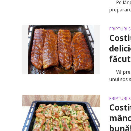
Pe lângă 
preparare 
FRIPTURI 
Costi
delic
făcut
Vă prezen
unui sos s
FRIPTURI 
Costi
mânca
bună