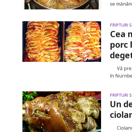
se mănâncă
FRIPTURI 
Cea m
porc 
dege
Vă prezen
în Nurnber
FRIPTURI 
Un de
ciola
Ciolanul d