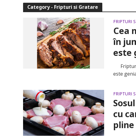
Category - Fripturi si Gratare
FRIPTURI 
Cea m
în ju
este 
Friptură 
este genia
FRIPTURI 
Sosul
cu ca
pline