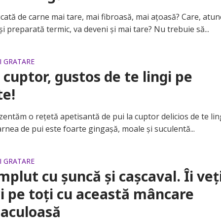
tă de carne mai tare, mai fibroasă, mai ațoasă? Care, atun
 și preparată termic, va deveni și mai tare? Nu trebuie să...
SI GRATARE
a cuptor, gustos de te lingi pe
te!
tăm o rețetă apetisantă de pui la cuptor delicios de te lin
rnea de pui este foarte gingașă, moale și suculentă...
SI GRATARE
mplut cu șuncă și cașcaval. Îi veț
i pe toți cu această mâncare
taculoasă