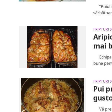
“Puiul um
sărbătoar
FRIPTURI 
Aripi
mai b
Echipa no
bune pent
FRIPTURI 
Pui p
gusto
Vă prezen