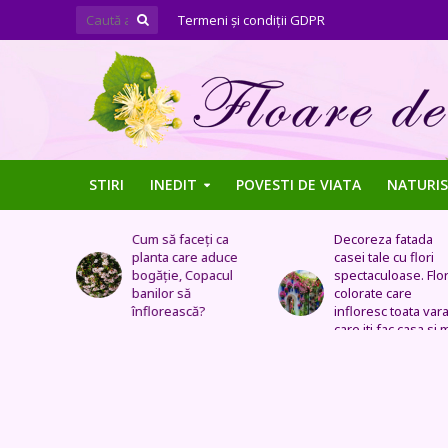
Termeni şi condiţii GDPR
STIRI
INEDIT
POVESTI DE VIATA
NATURIS
ți ca
Decoreza fatada
Tufe de trandafiri
 aduce
casei tale cu flori
extraordinare,
pacul
spectaculoase. Flori
pozitionate in arca
colorate care
sau straturi
?
infloresc toata vara si
fantastice
care iti fac casa si mai
frumoasa