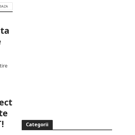
 BAZA
ata
e
tire
ect
te
!
Categorii