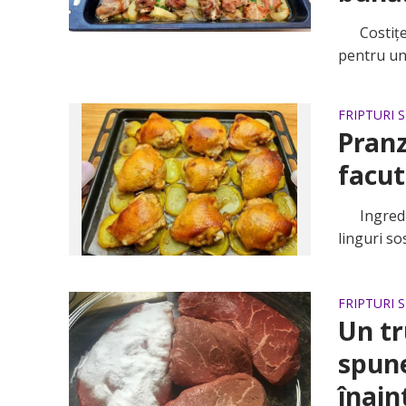
Costițe la
pentru un 
FRIPTURI 
Pranz
facut
Ingredien
linguri sos
FRIPTURI 
Un tr
spun
înain