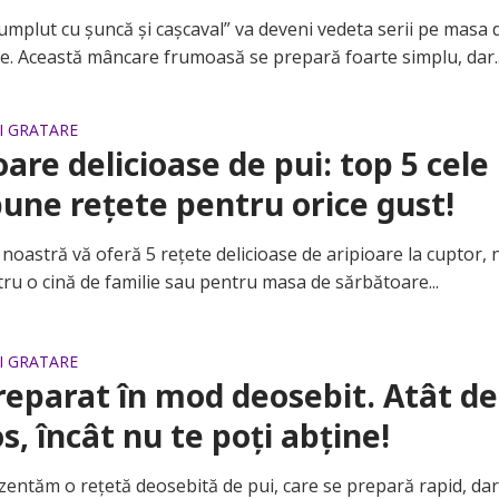
plut cu șuncă și cașcaval” va deveni vedeta serii pe masa 
e. Această mâncare frumoasă se prepară foarte simplu, dar..
SI GRATARE
oare delicioase de pui: top 5 cele
une rețete pentru orice gust!
astră vă oferă 5 rețete delicioase de aripioare la cuptor,
ru o cină de familie sau pentru masa de sărbătoare...
SI GRATARE
reparat în mod deosebit. Atât de
s, încât nu te poți abține!
tăm o rețetă deosebită de pui, care se prepară rapid, dar