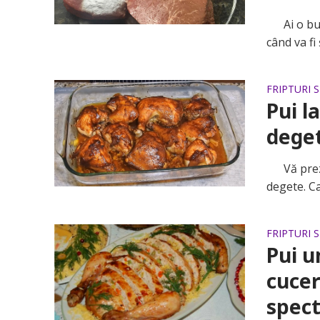
Ai o buca
când va fi
FRIPTURI 
Pui l
dege
Vă prezen
degete. Ca
FRIPTURI 
Pui u
cucer
spec