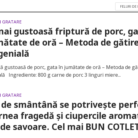
FELURI DE
SI GRATARE
ai gustoasă friptură de porc, g
mătate de oră – Metoda de gătir
genială
gustoasă de porc, gata în jumătate de oră – Metoda de gă
lă Ingrediente: 800 g carne de porc 3 linguri miere...
SI GRATARE
 de smântână se potrivește perf
rnea fragedă și ciupercile aroma
 de savoare. Cel mai BUN COTLET