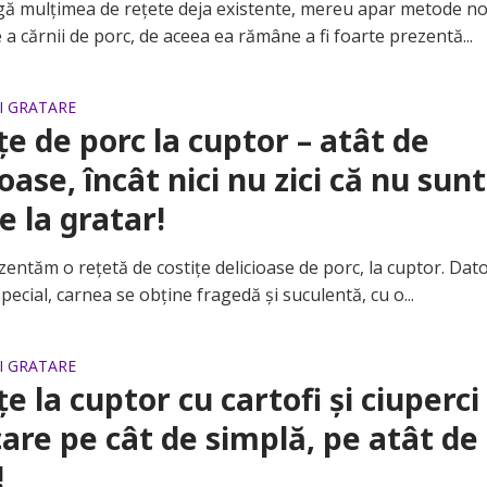
mulțimea de rețete deja existente, mereu apar metode no
a cărnii de porc, de aceea ea rămâne a fi foarte prezentă...
SI GRATARE
țe de porc la cuptor – atât de
ioase, încât nici nu zici că nu sunt
e la gratar!
tăm o rețetă de costițe delicioase de porc, la cuptor. Dato
pecial, carnea se obține fragedă și suculentă, cu o...
SI GRATARE
țe la cuptor cu cartofi și ciuperci 
re pe cât de simplă, pe atât de
!