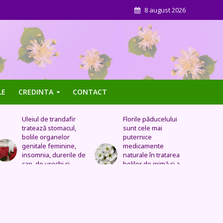
8 august 2026
LE
CREDINTA
CONTACT
Uleiul de trandafir
Florile păducelului
Panse
tratează stomacul,
sunt cele mai
Este 
bolile organelor
puternice
cisti
genitale feminine,
medicamente
const
insomnia, durerile de
naturale în tratarea
de s
cap, de urechi și
bolilor de inimă şi a
trat
înlocuiește cremele
celor vasculare.
respi
și loțiunile scumpe
Sechele postinfarct,
colesterol marit