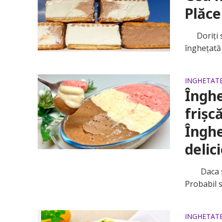
Plăce
Doriți să 
înghețată 
INGHETAT
Înghe
frișc
Înghe
delic
Daca sunt
Probabil s
INGHETAT