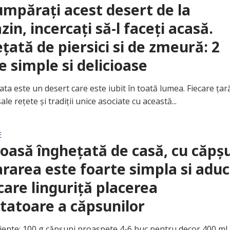
mpărați acest desert de la
in, incercați să-l faceți acasă.
țată de piersici si de zmeură: 2
e simple si delicioase
 este un desert care este iubit în toată lumea. Fiecare țar
ale rețete și tradiții unice asociate cu această...
E
ioasă înghețată de casă, cu căpșu
rarea este foarte simpla si adu
ecare linguriță placerea
tatoare a căpsunilor
te: 100 g căpșuni proaspete 4-6 buc pentru decor 400 ml