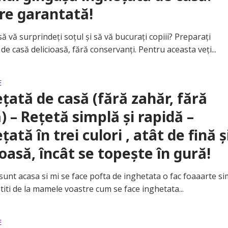
re garantată!
vă surprindeți soțul și să vă bucurați copiii? Preparați
de casă delicioasă, fără conservanți. Pentru aceasta veți...
E
țată de casă (fără zahăr, fără
ă) – Rețetă simplă și rapidă –
țată în trei culori , atât de fină ș
ioasă, încât se topește în gură!
 acasa si mi se face pofta de inghetata o fac foaaarte si
titi de la mamele voastre cum se face inghetata...
E