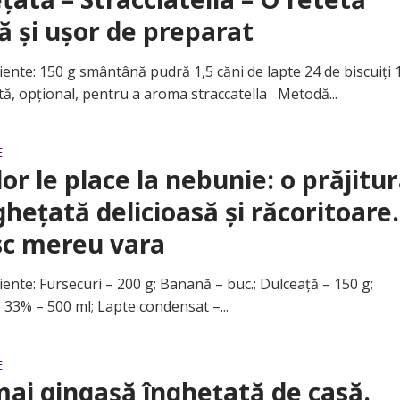
ă și ușor de preparat
te: 150 g smântână pudră 1,5 căni de lapte 24 de biscuiți 
tă, opțional, pentru a aroma straccatella Metodă...
E
lor le place la nebunie: o prăjitu
ghețată delicioasă și răcoritoare
sc mereu vara
te: Fursecuri – 200 g; Banană – buc.; Dulceață – 150 g;
33% – 500 ml; Lapte condensat –...
E
ai gingașă înghețată de casă.