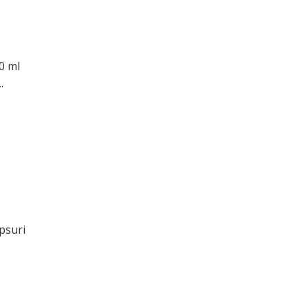
0 ml
.
psuri