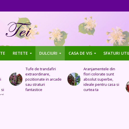
TE
RETETE
DULCIURI
CASA DE VIS
SFATURI UTI
Tufe de trandafiri
Aranjamentele din
extraordinare,
flori colorate sunt
pozitionate in arcade
absolut superbe,
sau straturi
ideale pentru casa si
fantastice
curtea ta