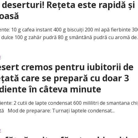
 deserturi! Rețeta este rapidă și
ioasă
e: 10 g cafea instant 400 g biscuiți 200 ml apă fierbinte 30
dulce 100 g zahăr pudră 80 g smântână pudră cu aromă de..
E
sert cremos pentru iubitorii de
țată care se prepară cu doar 3
diente în câteva minute
te: 2 cutii de lapte condensat 600 mililitri de smantana chi
ată Mod de preparare: Turnați laptele condensat...
E