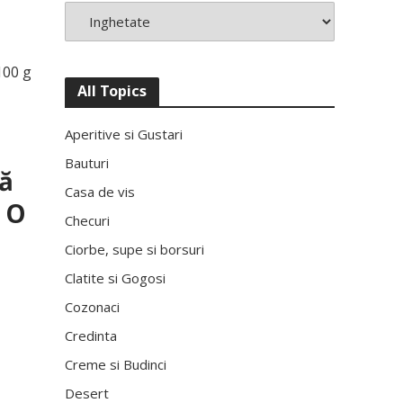
100 g
All Topics
Aperitive si Gustari
Bauturi
ră
Casa de vis
. O
Checuri
Ciorbe, supe si borsuri
Clatite si Gogosi
Cozonaci
Credinta
Creme si Budinci
Desert