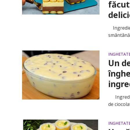
făcut
delic
Ingredient
smântână 
INGHETAT
Un de
înghe
ingre
Ingredien
de ciocol
INGHETAT