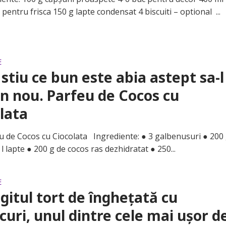
entru frisca 150 g lapte condensat 4 biscuiti – optional ...
E
stiu ce bun este abia astept sa-l
in nou. Parfeu de Cocos cu
lata
 Cocos cu Ciocolata Ingrediente: ● 3 galbenusuri ● 200 
l lapte ● 200 g de cocos ras dezhidratat ● 250...
E
gitul tort de înghețată cu
curi, unul dintre cele mai ușor d