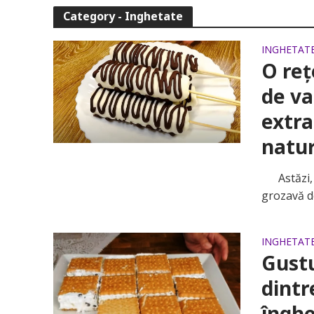
Category - Inghetate
INGHETAT
O reț
de va
extra
natu
Astăzi, d
grozavă de
INGHETAT
Gustu
dintr
înghe