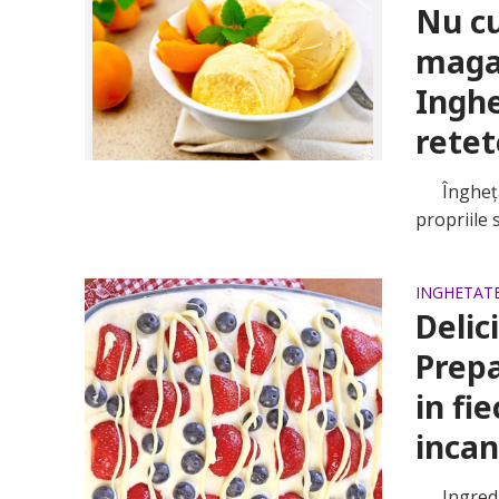
Nu cu
magaz
Inghe
retet
Înghețata
propriile s
INGHETAT
Delic
Prepa
in fi
incan
Ingredien