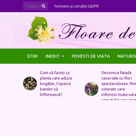
Termeni şi condiţii GDPR
STIRI
INEDIT
POVESTI DE VIATA
NATURIS
 din
Cum să faceți ca
Decoreza fatada
planta care aduce
casei tale cu flori
t
bogăţie, Copacul
spectaculoase. Flori
 le
banilor să
colorate care
înflorească?
infloresc toata vara si
care iti fac casa si mai
frumoasa