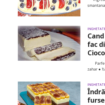
smantana p
INGHETAT
Cand 
fac d
Cioco
Parfeu de
zahar ● ½ 
INGHETAT
Îndră
furse