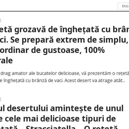
DUL
E
etă grozavă de înghețată cu brâ
ci. Se prepară extrem de simplu,
ordinar de gustoase, 100%
rale
rag amator ale bucatelor delicioase, vă prezentăm o rețet
 înghețată cu brânză de vaci. Acest desert va atrage atât...
E
l desertului amintește de unul
e cele mai delicioase tipuri de
țată – Stracciatella – O retetă