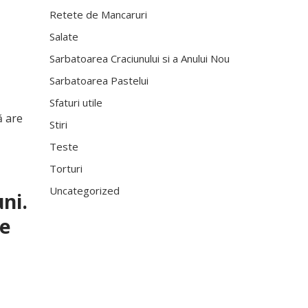
Retete de Mancaruri
Salate
Sarbatoarea Craciunului si a Anului Nou
Sarbatoarea Pastelui
Sfaturi utile
ă are
Stiri
Teste
Torturi
Uncategorized
ni.
ce