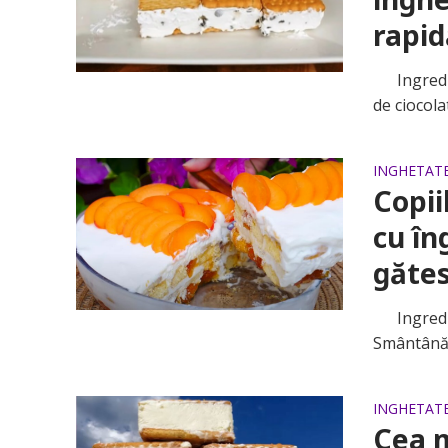
rapid
Ingredien
de ciocola
INGHETAT
Copii
cu în
găte
Ingredien
Smântână 
INGHETAT
Cea m