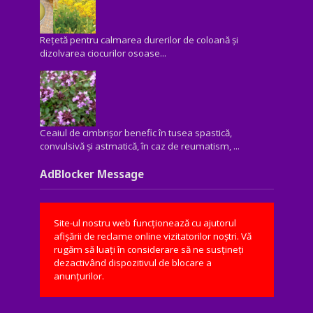
Rețetă pentru calmarea durerilor de coloană și
dizolvarea ciocurilor osoase...
Ceaiul de cimbrișor benefic în tusea spastică,
convulsivă şi astmatică, în caz de reumatism, ...
AdBlocker Message
Site-ul nostru web funcționează cu ajutorul
afișării de reclame online vizitatorilor noștri. Vă
rugăm să luați în considerare să ne susțineți
dezactivând dispozitivul de blocare a
anunțurilor.