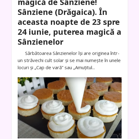
magică de Sânziene!
Sânziene (Drăgaica). În
aceasta noapte de 23 spre
24 iunie, puterea magică a
Sânzienelor
Sărbătoarea Sânzienelor îşi are originea într-
un străvechi cult solar şi se mai numeşte în unele
locuri şi „Cap de vară” sau „Amuţitul...