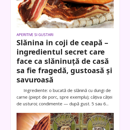
APERITIVE SI GUSTARI
Slănina in coji de ceapă –
ingredientul secret care
face ca slăninuță de casă
sa fie fragedă, gustoasă și
savuroasă
Ingrediente: o bucată de slănină cu dungi de
carne (piept de porc, spre exemplu); câțiva căței
de usturoi; condimente — după gust. 5 sau 6...