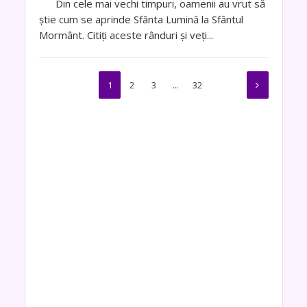
Din cele mai vechi timpuri, oamenii au vrut să
știe cum se aprinde Sfânta Lumină la Sfântul
Mormânt. Citiți aceste rânduri și veți...
1
2
3
…
32