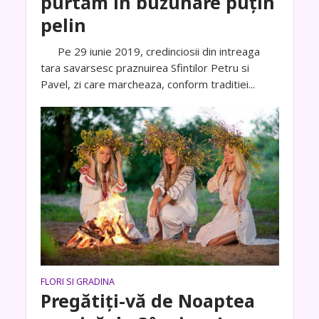
purtăm în buzunare puțin
pelin
Pe 29 iunie 2019, credinciosii din intreaga
tara savarsesc praznuirea Sfintilor Petru si
Pavel, zi care marcheaza, conform traditiei...
FLORI SI GRADINA
Pregătiţi-vă de Noaptea