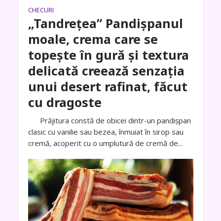
CHECURI
„Tandrețea” Pandișpanul
moale, crema care se
topește în gură și textura
delicată creează senzația
unui desert rafinat, făcut
cu dragoste
Prăjitura constă de obicei dintr-un pandișpan
clasic cu vanilie sau bezea, înmuiat în sirop sau
cremă, acoperit cu o umplutură de cremă de...