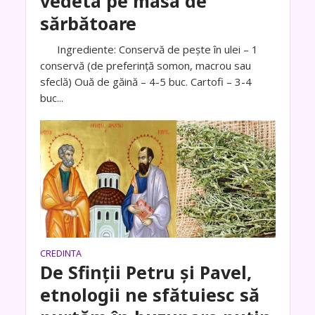
vedeta pe masa de
sărbătoare
Ingrediente: Conservă de pește în ulei – 1
conservă (de preferință somon, macrou sau
sfeclă) Ouă de găină – 4-5 buc. Cartofi – 3-4
buc...
CREDINTA
De Sfinții Petru și Pavel,
etnologii ne sfătuiesc să