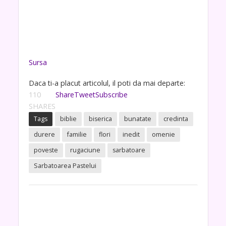
Sursa
Daca ti-a placut articolul, il poti da mai departe:
110
Share
Tweet
Subscribe
SHARES
Tags
biblie
biserica
bunatate
credinta
durere
familie
flori
inedit
omenie
poveste
rugaciune
sarbatoare
Sarbatoarea Pastelui