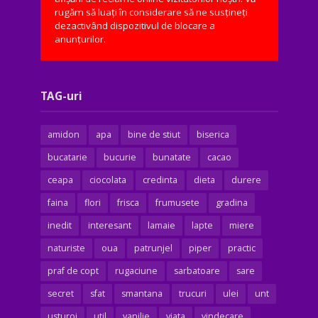
rugăm să luați în considerare să ne susțineți
dezactivând dispozitivul de blocare a
anunțurilor.
TAG-uri
amidon
apa
bine de stiut
biserica
bucatarie
bucurie
bunatate
cacao
ceapa
ciocolata
credinta
dieta
durere
faina
flori
frisca
frumusete
gradina
inedit
interesant
lamaie
lapte
miere
naturiste
oua
patrunjel
piper
practic
praf de copt
rugaciune
sarbatoare
sare
secret
sfat
smantana
trucuri
ulei
unt
usturoi
util
vanilie
viata
vindecare