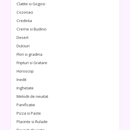
Clatite si Gogosi
Cozonaci
Credinta
Creme si Budinci
Desert
Dulciuri
Flori si gradina
Fripturi si Gratare
Horoscop
Inedit
Inghetate
Melodii de neuitat
Panificatie
Pizza si Paste
Placinte si Rulade
Povesti de viata