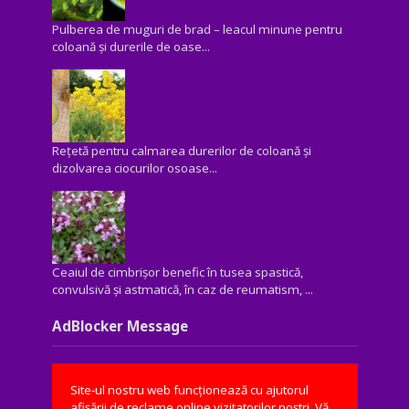
Pulberea de muguri de brad – leacul minune pentru
coloană și durerile de oase...
Rețetă pentru calmarea durerilor de coloană și
dizolvarea ciocurilor osoase...
Ceaiul de cimbrișor benefic în tusea spastică,
convulsivă şi astmatică, în caz de reumatism, ...
AdBlocker Message
Site-ul nostru web funcționează cu ajutorul
afișării de reclame online vizitatorilor noștri. Vă