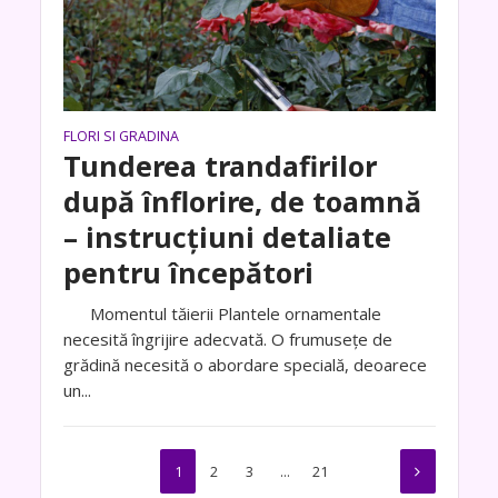
FLORI SI GRADINA
Tunderea trandafirilor
după înflorire, de toamnă
– instrucțiuni detaliate
pentru începători
Momentul tăierii Plantele ornamentale
necesită îngrijire adecvată. O frumusețe de
grădină necesită o abordare specială, deoarece
un...
1
2
3
…
21