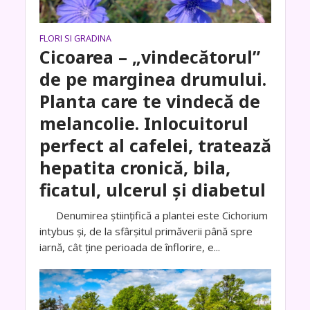
FLORI SI GRADINA
Cicoarea – „vindecătorul”
de pe marginea drumului.
Planta care te vindecă de
melancolie. Inlocuitorul
perfect al cafelei, tratează
hepatita cronică, bila,
ficatul, ulcerul şi diabetul
Denumirea ştiinţifică a plantei este Cichorium
intybus şi, de la sfârşitul primăverii până spre
iarnă, cât ţine perioada de înflorire, e...