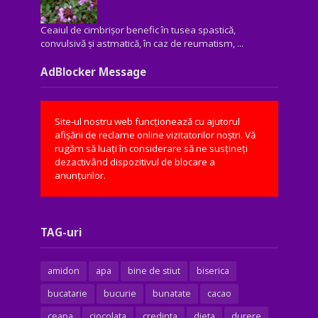
Ceaiul de cimbrișor benefic în tusea spastică,
convulsivă şi astmatică, în caz de reumatism, ...
AdBlocker Message
Site-ul nostru web funcționează cu ajutorul
afișării de reclame online vizitatorilor noștri. Vă
rugăm să luați în considerare să ne susțineți
dezactivând dispozitivul de blocare a
anunțurilor.
TAG-uri
amidon
apa
bine de stiut
biserica
bucatarie
bucurie
bunatate
cacao
ceapa
ciocolata
credinta
dieta
durere