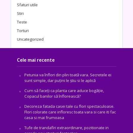
Sfaturi utile
Stiri
Teste
Torturi
Uncategorized
Cele mai recente
Petunia va înflori din plin toată vara. Secretele ei
sunt simple, dar puțini le știu si le aplică
Cum să faceți ca planta care aduce bogăţie,
Copacul banilor să înflorească?
Decoreza fatada casei tale cu flori spectaculoase.
Flori colorate care infloresc toata vara si care iti fac
casa si mai frumoasa
Tufe de trandafiri extraordinare, pozitionate in