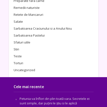
Preparate fara carne
Remedii naturiste
Retete de Mancaruri
Salate
Sarbatoarea Craciunului si a Anului Nou
Sarbatoarea Pastelui
Sfaturi utile
Stiri
Teste
Torturi
Uncategorized
Cele mai recente
Petunia va înflori din plin toată vara. Secretele ei
sunt simple, dar puțini le știu si le aplică