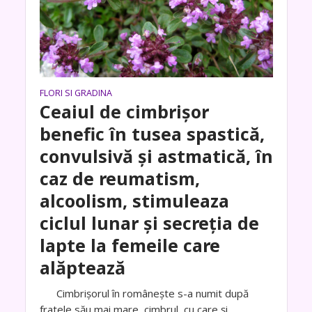
FLORI SI GRADINA
Ceaiul de cimbrișor
benefic în tusea spastică,
convulsivă şi astmatică, în
caz de reumatism,
alcoolism, stimuleaza
ciclul lunar şi secreţia de
lapte la femeile care
alăptează
Cimbrişorul în româneşte s-a numit după
fratele său mai mare, cimbrul, cu care şi