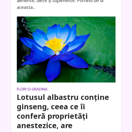
alimente, diete și suplimente. Pornind de la
aceasta...
FLORI SI GRADINA
Lotusul albastru conține
ginseng, ceea ce îi
conferă proprietăți
anestezice, are