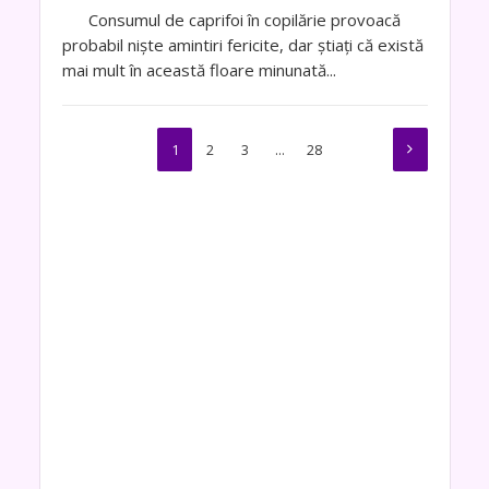
Consumul de caprifoi în copilărie provoacă
probabil niște amintiri fericite, dar știați că există
mai mult în această floare minunată...
1
2
3
…
28