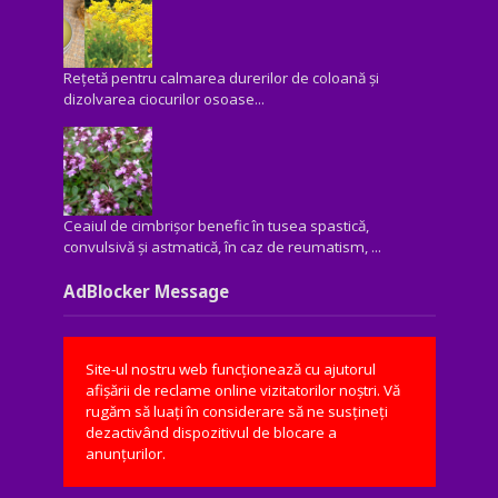
Rețetă pentru calmarea durerilor de coloană și
dizolvarea ciocurilor osoase...
Ceaiul de cimbrișor benefic în tusea spastică,
convulsivă şi astmatică, în caz de reumatism, ...
AdBlocker Message
Site-ul nostru web funcționează cu ajutorul
afișării de reclame online vizitatorilor noștri. Vă
rugăm să luați în considerare să ne susțineți
dezactivând dispozitivul de blocare a
anunțurilor.