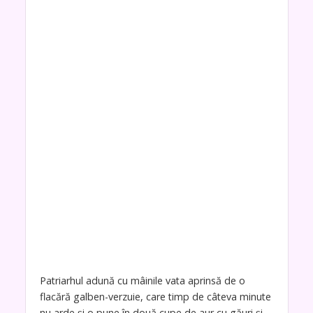
Patriarhul adună cu mâinile vata aprinsă de o
flacără galben-verzuie, care timp de câteva minute
nu arde și o pune în două cupe de aur cu găuri și