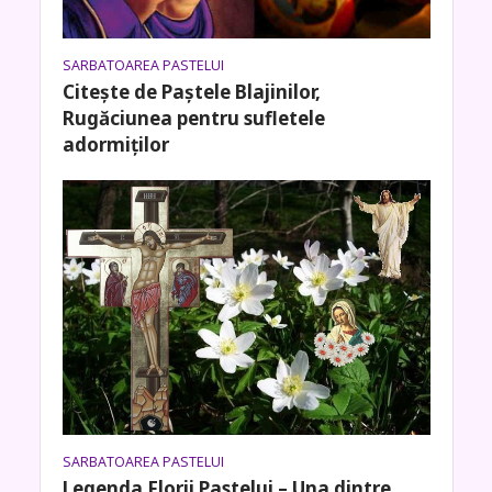
SARBATOAREA PASTELUI
Citește de Paștele Blajinilor,
Rugăciunea pentru sufletele
adormiților
SARBATOAREA PASTELUI
Legenda Florii Pastelui – Una dintre