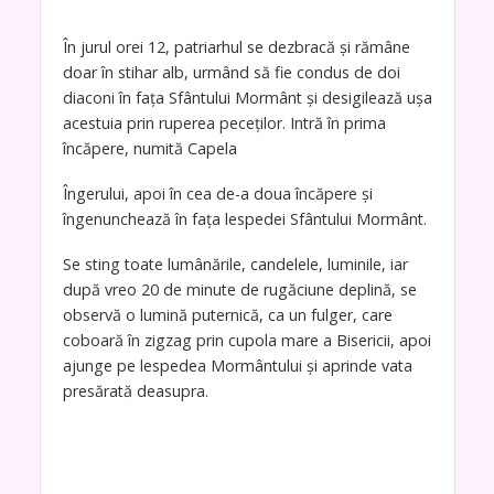
În jurul orei 12, patriarhul se dezbracă și rămâne
doar în stihar alb, urmând să fie condus de doi
diaconi în fața Sfântului Mormânt și desigilează ușa
acestuia prin ruperea peceților. Intră în prima
încăpere, numită Capela
Îngerului, apoi în cea de-a doua încăpere și
îngenunchează în fața lespedei Sfântului Mormânt.
Se sting toate lumânările, candelele, luminile, iar
după vreo 20 de minute de rugăciune deplină, se
observă o lumină puternică, ca un fulger, care
coboară în zigzag prin cupola mare a Bisericii, apoi
ajunge pe lespedea Mormântului și aprinde vata
presărată deasupra.