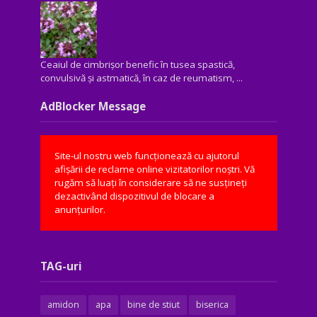
Ceaiul de cimbrișor benefic în tusea spastică,
convulsivă şi astmatică, în caz de reumatism, ...
AdBlocker Message
Site-ul nostru web funcționează cu ajutorul
afișării de reclame online vizitatorilor noștri. Vă
rugăm să luați în considerare să ne susțineți
dezactivând dispozitivul de blocare a
anunțurilor.
TAG-uri
amidon
apa
bine de stiut
biserica