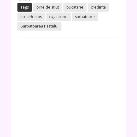
Tags
bine de stiut
bucatarie
credinta
Iisus Hristos
rugaciune
sarbatoare
Sarbatoarea Pastelui