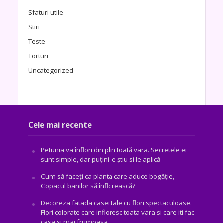
Sfaturi utile
Stiri
Teste
Torturi
Uncategorized
Cele mai recente
Petunia va înflori din plin toată vara. Secretele ei
sunt simple, dar puțini le știu si le aplică
Cum să faceți ca planta care aduce bogăţie,
Copacul banilor să înflorească?
Decoreza fatada casei tale cu flori spectaculoase.
Flori colorate care infloresc toata vara si care iti fac
casa si mai frumoasa