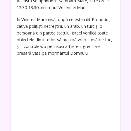
Aceasta se aprinde în Sâmbăta Mare, între orele
12.30-13.30, în timpul Vecerniei Mari.
În Vinerea Mare însă, după ce este citit Prohodul,
câțiva polițiști necreștini, un arab, un turc și o
persoană din partea statului Israel verifică toate
obiectele din interior să nu aibă vreo sursă de foc,
și îl controlează pe însuși arhiereul grec care
presară vată pe mormântul Domnului.