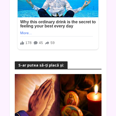
S-ar putea să-ţi placă şi: