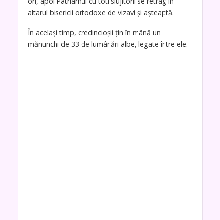
ori, apoi Patriarhul cu toti slujitorii se retrag în
altarul bisericii ortodoxe de vizavi și așteaptă.
În același timp, credincioșii țin în mână un
mănunchi de 33 de lumânări albe, legate între ele.