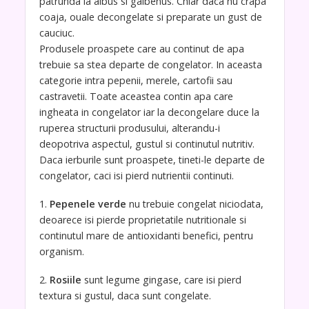
patrunda la albus si galbenus. Chiar daca nu crapa
coaja, ouale decongelate si preparate un gust de
cauciuc.
Produsele proaspete care au continut de apa
trebuie sa stea departe de congelator. In aceasta
categorie intra pepenii, merele, cartofii sau
castravetii. Toate aceastea contin apa care
ingheata in congelator iar la decongelare duce la
ruperea structurii produsului, alterandu-i
deopotriva aspectul, gustul si continutul nutritiv.
Daca ierburile sunt proaspete, tineti-le departe de
congelator, caci isi pierd nutrientii continuti.
1.
Pepenele verde
nu trebuie congelat niciodata,
deoarece isi pierde proprietatile nutritionale si
continutul mare de antioxidanti benefici, pentru
organism.
2.
Rosiile
sunt legume gingase, care isi pierd
textura si gustul, daca sunt congelate.