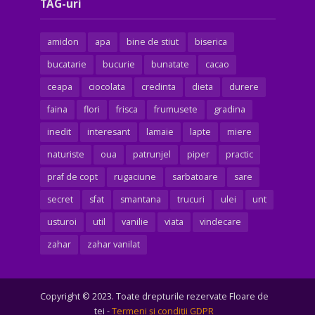
TAG-uri
amidon
apa
bine de stiut
biserica
bucatarie
bucurie
bunatate
cacao
ceapa
ciocolata
credinta
dieta
durere
faina
flori
frisca
frumusete
gradina
inedit
interesant
lamaie
lapte
miere
naturiste
oua
patrunjel
piper
practic
praf de copt
rugaciune
sarbatoare
sare
secret
sfat
smantana
trucuri
ulei
unt
usturoi
util
vanilie
viata
vindecare
zahar
zahar vanilat
Copyright © 2023. Toate drepturile rezervate Floare de
tei -
Termeni şi condiţii GDPR