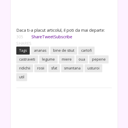
Daca ti-a placut articolul, il poti da mai departe:
305
Share
Tweet
Subscribe
SHARES
Tags
ananas
bine de stiut
cartofi
castraveti
legume
miere
oua
pepene
ridichii
rosii
sfat
smantana
usturoi
util