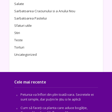
Salate
Sarbatoarea Craciunului si a Anului Nou
Sarbatoarea Pastelui
Sfaturi utile
Stiri
Teste
Torturi
Uncategorized
Cele mai recente
Petunia va înflori din plin toată vara. Secretele ei
sunt simple, dar puțini le știu si le aplică
Cum să faceți ca planta care aduce bogăţie,