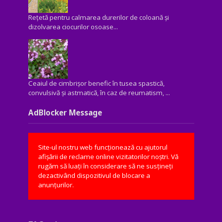
Rețetă pentru calmarea durerilor de coloană și
dizolvarea ciocurilor osoase...
Ceaiul de cimbrișor benefic în tusea spastică,
convulsivă şi astmatică, în caz de reumatism, ...
AdBlocker Message
Site-ul nostru web funcționează cu ajutorul
afișării de reclame online vizitatorilor noștri. Vă
rugăm să luați în considerare să ne susțineți
dezactivând dispozitivul de blocare a
anunțurilor.