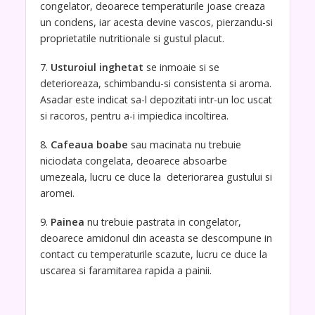
congelator, deoarece temperaturile joase creaza
un condens, iar acesta devine vascos, pierzandu-si
proprietatile nutritionale si gustul placut.
7.
Usturoiul inghetat
se inmoaie si se
deterioreaza, schimbandu-si consistenta si aroma.
Asadar este indicat sa-l depozitati intr-un loc uscat
si racoros, pentru a-i impiedica incoltirea.
8.
Cafeaua boabe
sau macinata nu trebuie
niciodata congelata, deoarece absoarbe
umezeala, lucru ce duce la deteriorarea gustului si
aromei.
9.
Painea
nu trebuie pastrata in congelator,
deoarece amidonul din aceasta se descompune in
contact cu temperaturile scazute, lucru ce duce la
uscarea si faramitarea rapida a painii.