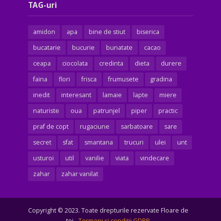
TAG-uri
amidon
apa
bine de stiut
biserica
bucatarie
bucurie
bunatate
cacao
ceapa
ciocolata
credinta
dieta
durere
faina
flori
frisca
frumusete
gradina
inedit
interesant
lamaie
lapte
miere
naturiste
oua
patrunjel
piper
practic
praf de copt
rugaciune
sarbatoare
sare
secret
sfat
smantana
trucuri
ulei
unt
usturoi
util
vanilie
viata
vindecare
zahar
zahar vanilat
Copyright © 2023. Toate drepturile rezervate Floare de
tei -
Termeni şi condiţii GDPR