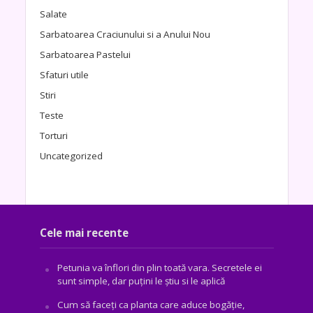
Salate
Sarbatoarea Craciunului si a Anului Nou
Sarbatoarea Pastelui
Sfaturi utile
Stiri
Teste
Torturi
Uncategorized
Cele mai recente
Petunia va înflori din plin toată vara. Secretele ei
sunt simple, dar puțini le știu si le aplică
Cum să faceți ca planta care aduce bogăţie,