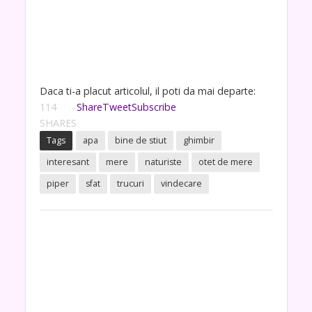
Daca ti-a placut articolul, il poti da mai departe:
114
Share
Tweet
Subscribe
SHARES
Tags
apa
bine de stiut
ghimbir
interesant
mere
naturiste
otet de mere
piper
sfat
trucuri
vindecare