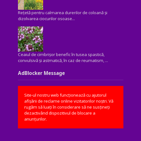
Rețetă pentru calmarea durerilor de coloană și
dizolvarea ciocurilor osoase...
Ceaiul de cimbrișor benefic în tusea spastică,
convulsivă şi astmatică, în caz de reumatism, ...
AdBlocker Message
Site-ul nostru web funcționează cu ajutorul
afișării de reclame online vizitatorilor noștri. Vă
rugăm să luați în considerare să ne susțineți
dezactivând dispozitivul de blocare a
anunțurilor.