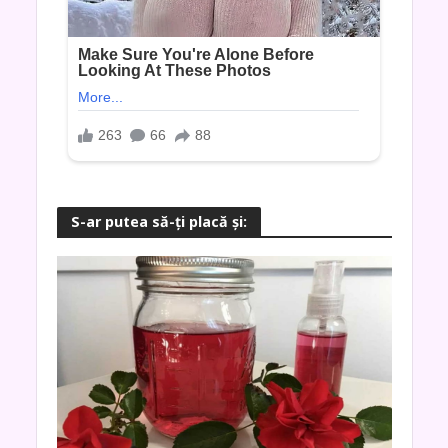
S-ar putea să-ţi placă şi: