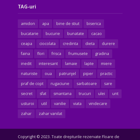
TAG-uri
amidon
apa
bine de stiut
biserica
bucatarie
bucurie
bunatate
cacao
ceapa
ciocolata
credinta
dieta
durere
faina
flori
frisca
frumusete
gradina
inedit
interesant
lamaie
lapte
miere
naturiste
oua
patrunjel
piper
practic
praf de copt
rugaciune
sarbatoare
sare
secret
sfat
smantana
trucuri
ulei
unt
usturoi
util
vanilie
viata
vindecare
zahar
zahar vanilat
Copyright © 2023. Toate drepturile rezervate Floare de