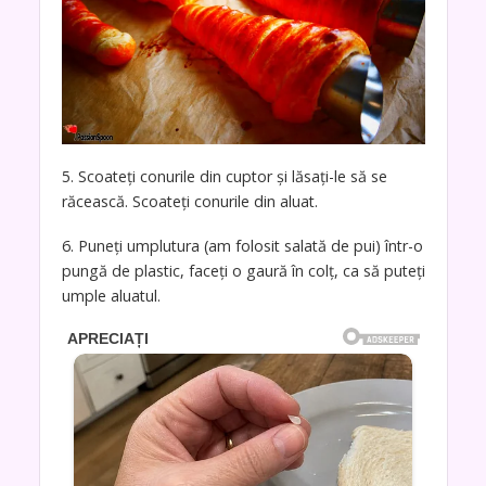
5. Scoateți conurile din cuptor și lăsați-le să se
răcească. Scoateți conurile din aluat.
6. Puneți umplutura (am folosit salată de pui) într-o
pungă de plastic, faceți o gaură în colț, ca să puteți
umple aluatul.