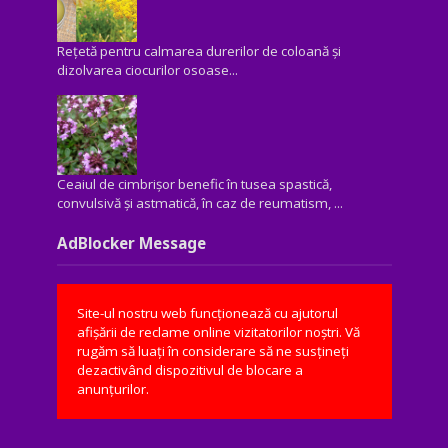
Rețetă pentru calmarea durerilor de coloană și
dizolvarea ciocurilor osoase...
Ceaiul de cimbrișor benefic în tusea spastică,
convulsivă şi astmatică, în caz de reumatism, ...
AdBlocker Message
Site-ul nostru web funcționează cu ajutorul
afișării de reclame online vizitatorilor noștri. Vă
rugăm să luați în considerare să ne susțineți
dezactivând dispozitivul de blocare a
anunțurilor.