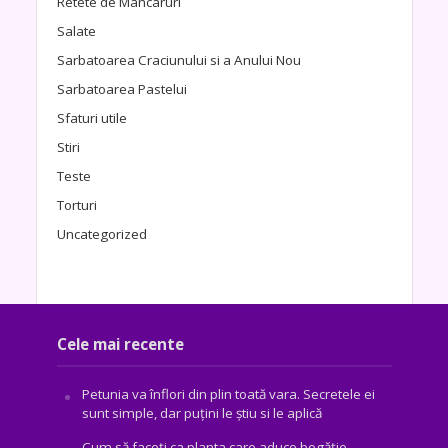
Retete de Mancaruri
Salate
Sarbatoarea Craciunului si a Anului Nou
Sarbatoarea Pastelui
Sfaturi utile
Stiri
Teste
Torturi
Uncategorized
Cele mai recente
Petunia va înflori din plin toată vara. Secretele ei
sunt simple, dar puțini le știu si le aplică
Cum să faceți ca planta care aduce bogăţie,