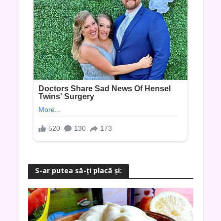
S-ar putea să-ţi placă şi: