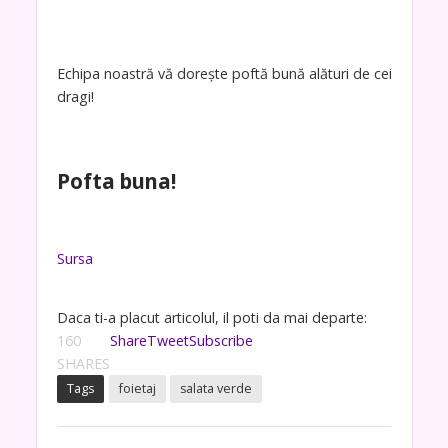
Echipa noastră vă dorește poftă bună alături de cei
dragi!
Pofta buna!
Sursa
Daca ti-a placut articolul, il poti da mai departe:
160
Share
Tweet
Subscribe
SHARES
Tags
foietaj
salata verde