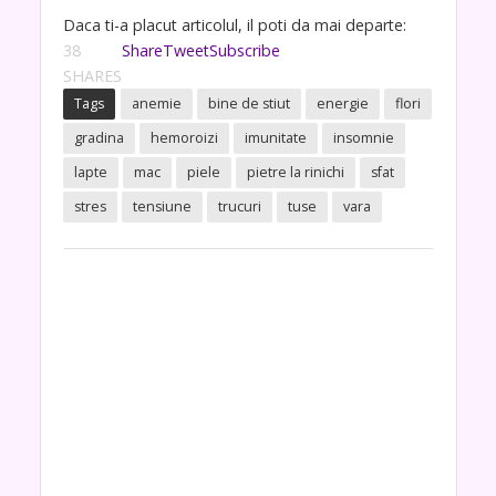
Daca ti-a placut articolul, il poti da mai departe:
38
Share
Tweet
Subscribe
SHARES
Tags
anemie
bine de stiut
energie
flori
gradina
hemoroizi
imunitate
insomnie
lapte
mac
piele
pietre la rinichi
sfat
stres
tensiune
trucuri
tuse
vara