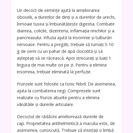
Un decoct de semințe ajută la ameliorarea
oboselii, a durerilor de dinți și a durerilor de urechi,
înmoaie tusea și îmbunătățește digestia. Combate
diareea, colicile, dizenteria, inflamația rinichilor și a
pancreasului. Infuzia ajută la insomnie și tulburări
nervoase. Pentru a pregăti, trebuie să turnați 5-10
g de semi cu un pahar de apă clocotită și să
așteptați să se răcească. Apoi strecurați și luați 1
lingura de mai multe ori pe zi. Pentru a elimina
insomnia, trebuie eliminată la perfuzie.
Frunzele sunt folosite ca tonic febril. De asemenea,
ajuta la combaterea negi. Compresele sunt
realizate cu frunze aburite pentru a elimina
vânătăile și durerile articulare.
Decoctul de rădăcini ameliorează durerile de
cap. Proprietatea antihelmintică a macului este, de
asemenea, cunoscută. Trebuie să insistați o limbă