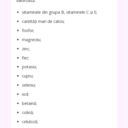
valoroasă:
vitaminele din grupa B, vitaminele C și E;
cantități mari de calciu;
fosfor;
magneziu;
zinc;
fier;
potasiu;
cupru;
seleniu;
iod;
betaină;
colină;
celuloză;