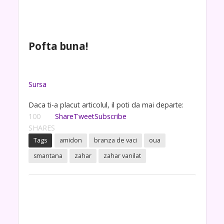
Pofta buna!
Sursa
Daca ti-a placut articolul, il poti da mai departe:
100
Share
Tweet
Subscribe
SHARES
Tags
amidon
branza de vaci
oua
smantana
zahar
zahar vanilat