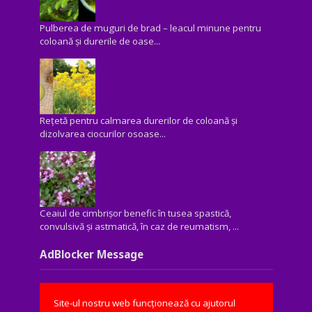
Pulberea de muguri de brad – leacul minune pentru
coloană și durerile de oase...
Rețetă pentru calmarea durerilor de coloană și
dizolvarea ciocurilor osoase...
Ceaiul de cimbrișor benefic în tusea spastică,
convulsivă şi astmatică, în caz de reumatism, ...
AdBlocker Message
Site-ul nostru web funcționează cu ajutorul