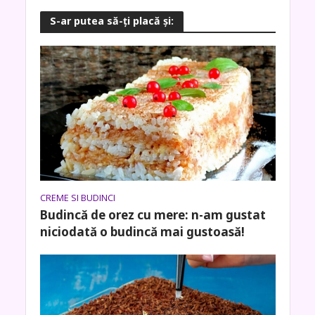
S-ar putea să-ţi placă şi:
CREME SI BUDINCI
Budincă de orez cu mere: n-am gustat
niciodată o budincă mai gustoasă!