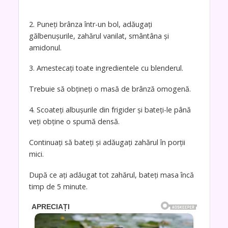
2. Puneți brânza într-un bol, adăugați
gălbenușurile, zahărul vanilat, smântâna și
amidonul.
3. Amestecați toate ingredientele cu blenderul.
Trebuie să obțineți o masă de brânză omogenă.
4. Scoateți albușurile din frigider și bateți-le până
veți obține o spumă densă.
Continuați să bateți și adăugați zahărul în porții
mici.
După ce ați adăugat tot zahărul, bateți masa încă
timp de 5 minute.