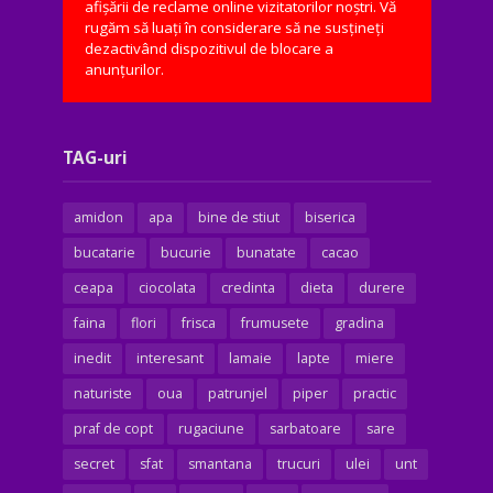
afișării de reclame online vizitatorilor noștri. Vă
rugăm să luați în considerare să ne susțineți
dezactivând dispozitivul de blocare a
anunțurilor.
TAG-uri
amidon
apa
bine de stiut
biserica
bucatarie
bucurie
bunatate
cacao
ceapa
ciocolata
credinta
dieta
durere
faina
flori
frisca
frumusete
gradina
inedit
interesant
lamaie
lapte
miere
naturiste
oua
patrunjel
piper
practic
praf de copt
rugaciune
sarbatoare
sare
secret
sfat
smantana
trucuri
ulei
unt