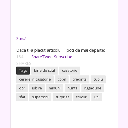
Sursă
Daca ti-a placut articolul, il poti da mai departe:
154
Share
Tweet
Subscribe
SHARES
Tags
bine de stiut
casatorie
cerere in casatorie
copil
credinta
cuplu
dor
iubire
minuni
nunta
rugaciune
sfat
superstitii
surpriza
trucuri
util