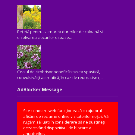
Rețetă pentru calmarea durerilor de coloană și
dizolvarea ciocurilor osoase...
Ceaiul de cimbrișor benefic în tusea spastică,
convulsivă şi astmatică, în caz de reumatism, ...
AdBlocker Message
Site-ul nostru web funcționează cu ajutorul
afișării de reclame online vizitatorilor noștri. Vă
rugăm să luați în considerare să ne susțineți
dezactivând dispozitivul de blocare a
anunțurilor.