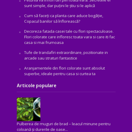
Petunia va înflori din plin toată vara. Secretele ei
sunt simple, dar puțini le știu si le aplică
Cum să faceți ca planta care aduce bogăţie,
Copacul banilor să înflorească?
Decoreza fatada casei tale cu flori spectaculoase.
Flori colorate care infloresc toata vara si care iti fac
casa si mai frumoasa
Tufe de trandafiri extraordinare, pozitionate in
arcade sau straturi fantastice
Aranjamentele din flori colorate sunt absolut
superbe, ideale pentru casa si curtea ta
Articole populare
Pulberea de muguri de brad – leacul minune pentru
coloană și durerile de oase...