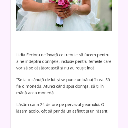
Lidia Fecioru ne învață ce trebuie să facem pentru
a ne îndeplini dorințele, inclusiv pentru femeile care
vor să se căsătorească și nu au reușit încă.
”Se ia o cănuță de lut și se pune un bănuț în ea. Să
fie o monedă. Atunci când spui dorința, să ții în
mână acea monedă.
Lăsăm cana 24 de ore pe pervazul geamului. O
lăsăm acolo, cât să prindă un asfințit și un răsărit.