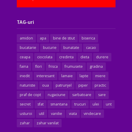
TAG-uri
amidon
apa
bine de stiut
biserica
bucatarie
bucurie
bunatate
cacao
ceapa
ciocolata
credinta
dieta
durere
faina
flori
frisca
frumusete
gradina
inedit
interesant
lamaie
lapte
miere
naturiste
oua
patrunjel
piper
practic
praf de copt
rugaciune
sarbatoare
sare
secret
sfat
smantana
trucuri
ulei
unt
usturoi
util
vanilie
viata
vindecare
zahar
zahar vanilat