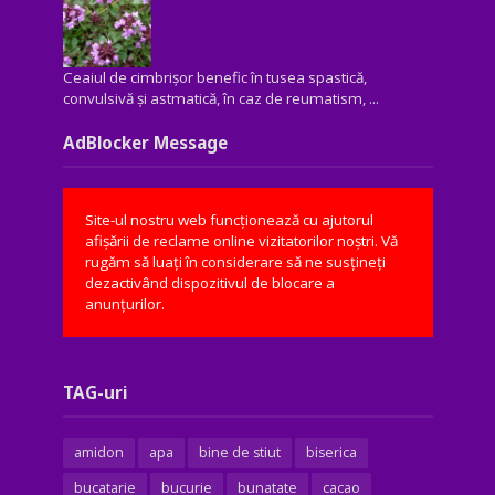
Ceaiul de cimbrișor benefic în tusea spastică,
convulsivă şi astmatică, în caz de reumatism, ...
AdBlocker Message
Site-ul nostru web funcționează cu ajutorul
afișării de reclame online vizitatorilor noștri. Vă
rugăm să luați în considerare să ne susțineți
dezactivând dispozitivul de blocare a
anunțurilor.
TAG-uri
amidon
apa
bine de stiut
biserica
bucatarie
bucurie
bunatate
cacao