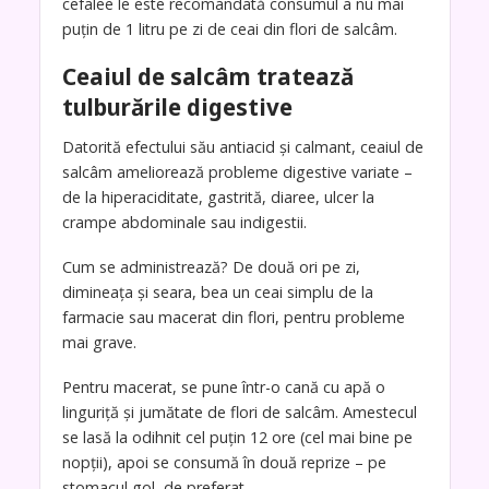
cefalee le este recomandată consumul a nu mai
puțin de 1 litru pe zi de ceai din flori de salcâm.
Ceaiul de salcâm tratează
tulburările digestive
Datorită efectului său antiacid și calmant, ceaiul de
salcâm ameliorează probleme digestive variate –
de la hiperaciditate, gastrită, diaree, ulcer la
crampe abdominale sau indigestii.
Cum se administrează? De două ori pe zi,
dimineața și seara, bea un ceai simplu de la
farmacie sau macerat din flori, pentru probleme
mai grave.
Pentru macerat, se pune într-o cană cu apă o
linguriță și jumătate de flori de salcâm. Amestecul
se lasă la odihnit cel puțin 12 ore (cel mai bine pe
nopții), apoi se consumă în două reprize – pe
stomacul gol, de preferat.