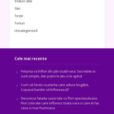
Sfaturi utile
Stiri
Teste
Torturi
Uncategorized
Cele mai recente
Petunia va înflori din plin toată vara. Secretele ei
sunt simple, dar puțini le știu si le aplică
Cum să faceți ca planta care aduce bogăţie,
Copacul banilor să înflorească?
Decoreza fatada casei tale cu flori spectaculoase.
Flori colorate care infloresc toata vara si care iti fac
casa si mai frumoasa