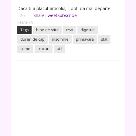
Daca ti-a placut articolul, il poti da mai departe:
226
Share
Tweet
Subscribe
SHARES
Tags
bine de stiut
ceai
digestie
dureri de cap
insomnie
primavara
sfat
somn
trucuri
util