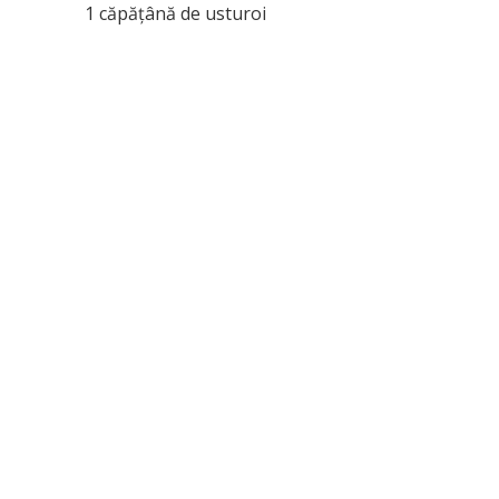
1 căpăţână de usturoi