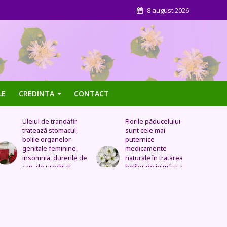
8 august 2026
LE
CREDINTA
CONTACT
Florile păducelului
Panseluța sălbatică –
sunt cele mai
Este eficientă pentru
puternice
cistită, ameliorează
medicamente
constipația, are grijă
naturale în tratarea
de sănătatea urinară,
bolilor de inimă şi a
tratează problemele
celor vasculare.
respiratorii
Sechele postinfarct,
colesterol marit