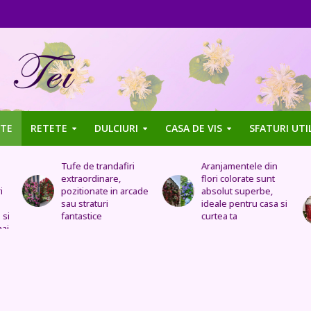
TE
RETETE
DULCIURI
CASA DE VIS
SFATURI UTI
Aranjamentele din
Uleiul de trandafir
flori colorate sunt
tratează stomacul,
de
absolut superbe,
bolile organelor
ideale pentru casa si
genitale feminine,
curtea ta
insomnia, durerile de
cap, de urechi și
înlocuiește cremele
și loțiunile scumpe