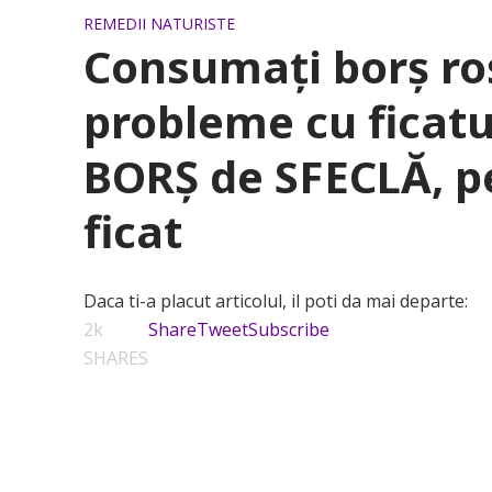
REMEDII NATURISTE
Consumați borș ro
probleme cu ficatu
BORŞ de SFECLĂ, pe
ficat
Daca ti-a placut articolul, il poti da mai departe:
2k
Share
Tweet
Subscribe
SHARES