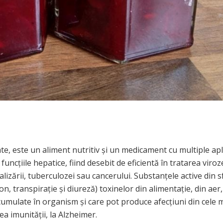
e, este un aliment nutritiv şi un medicament cu multiple apli
uncțiile hepatice, fiind desebit de eficientă în tratarea viroz
lizării, tuberculozei sau cancerului. Substanţele active din s
on, transpiraţie şi diureză) toxinelor din alimentaţie, din aer,
 acumulate în organism şi care pot produce afecţiuni din cele 
ea imunităţii, la Alzheimer.