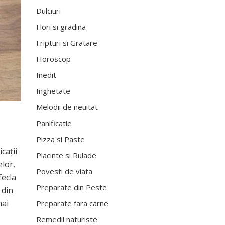
Dulciuri
Flori si gradina
Fripturi si Gratare
Horoscop
Inedit
Inghetate
Melodii de neuitat
Panificatie
Pizza si Paste
caţii
Placinte si Rulade
elor,
Povesti de viata
fecla
Preparate din Peste
 din
mai
Preparate fara carne
Remedii naturiste