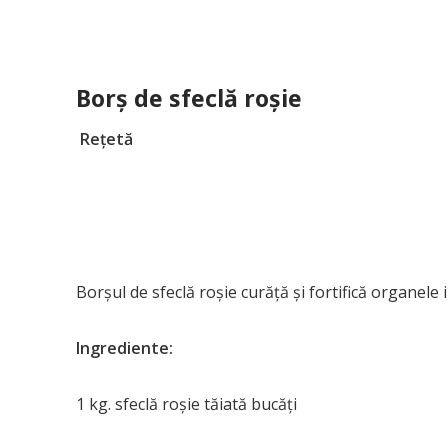
Borş de sfeclă roşie
Reţetă
Borşul de sfeclă roşie curăţă şi fortifică organele 
Ingrediente:
1 kg. sfeclă roşie tăiată bucăţi