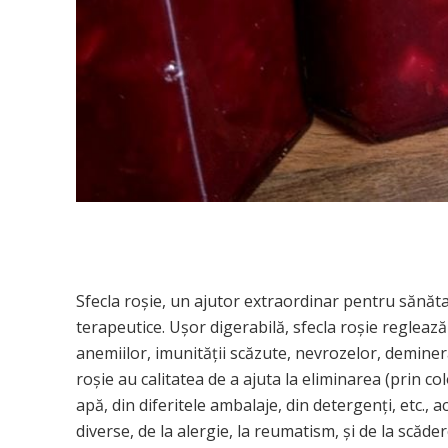
Sfecla roşie, un ajutor extraordinar pentru sănătat
terapeutice. Uşor digerabilă, sfecla roşie reglează f
anemiilor, imunității scăzute, nevrozelor, deminera
roşie au calitatea de a ajuta la eliminarea (prin col
apă, din diferitele ambalaje, din detergenți, etc.,
diverse, de la alergie, la reumatism, şi de la scăder