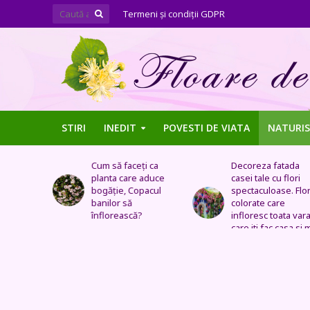
Termeni şi condiţii GDPR
STIRI
INEDIT
POVESTI DE VIATA
NATURIS
ți ca
Decoreza fatada
Tufe de trandafiri
 aduce
casei tale cu flori
extraordinare,
pacul
spectaculoase. Flori
pozitionate in arca
colorate care
sau straturi
?
infloresc toata vara si
fantastice
care iti fac casa si mai
frumoasa