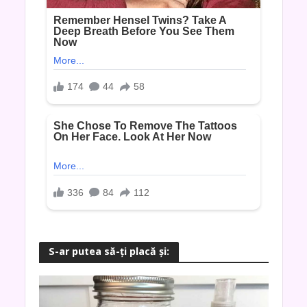
S-ar putea să-ţi placă şi: