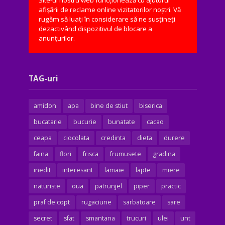
Site-ul nostru web funcționează cu ajutorul
afișării de reclame online vizitatorilor noștri. Vă
rugăm să luați în considerare să ne susțineți
dezactivând dispozitivul de blocare a
anunțurilor.
TAG-uri
amidon
apa
bine de stiut
biserica
bucatarie
bucurie
bunatate
cacao
ceapa
ciocolata
credinta
dieta
durere
faina
flori
frisca
frumusete
gradina
inedit
interesant
lamaie
lapte
miere
naturiste
oua
patrunjel
piper
practic
praf de copt
rugaciune
sarbatoare
sare
secret
sfat
smantana
trucuri
ulei
unt