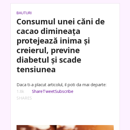
BAUTURI
Consumul unei căni de
cacao dimineaţa
protejează inima şi
creierul, previne
diabetul şi scade
tensiunea
Daca ti-a placut articolul, il poti da mai departe:
1.8k
Share
Tweet
Subscribe
SHARES