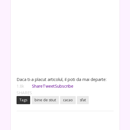
Daca ti-a placut articolul, il poti da mai departe:
1.8k
Share
Tweet
Subscribe
SHARES
Tags
bine de stiut
cacao
sfat