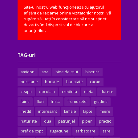
Site-ul nostru web funcționează cu ajutorul
afișării de reclame online vizitatorilor noștri. Vă
rugăm să luați în considerare să ne susțineți
dezactivând dispozitivul de blocare a
anunțurilor.
TAG-uri
amidon
apa
bine de stiut
biserica
bucatarie
bucurie
bunatate
cacao
ceapa
ciocolata
credinta
dieta
durere
faina
flori
frisca
frumusete
gradina
inedit
interesant
lamaie
lapte
miere
naturiste
oua
patrunjel
piper
practic
praf de copt
rugaciune
sarbatoare
sare