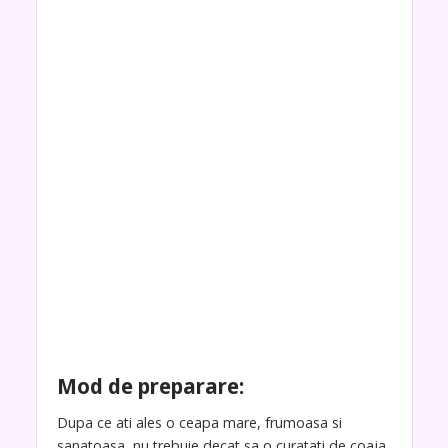
Mod de preparare:
Dupa ce ati ales o ceapa mare, frumoasa si
sanatoasa, nu trebuie decat sa o curatati de coaja,