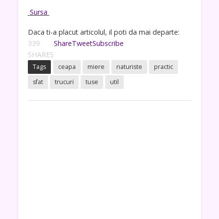
Sursa
Daca ti-a placut articolul, il poti da mai departe:
339
Share
Tweet
Subscribe
SHARES
Tags
ceapa
miere
naturiste
practic
sfat
trucuri
tuse
util