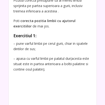
Pozitia corecta presupune sa ai mereu limba
sprijinita pe partea superioara a gurii, inclusiv
treimea inferioara a acesteia .
Poti
corecta pozitia limbii cu ajutorul
exercitiilor
de mai jos.
Exercitiul 1:
– pune varful limbii pe cerul gurii, chiar in spatele
dintilor de sus;
– apasa cu varful limbii pe palatul dur(acesta este
situat este in partea anterioara a boltii palatine si
contine osul palatin);