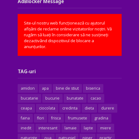
AdBlocker Message
Site-ul nostru web funcționează cu ajutorul
afișării de reclame online vizitatorilor noștri. Vă
rugăm să luați în considerare să ne susțineți
dezactivând dispozitivul de blocare a
anunțurilor.
TAG-uri
amidon
apa
bine de stiut
biserica
bucatarie
bucurie
bunatate
cacao
ceapa
ciocolata
credinta
dieta
durere
faina
flori
frisca
frumusete
gradina
inedit
interesant
lamaie
lapte
miere
naturiste
oua
patrunjel
piper
practic