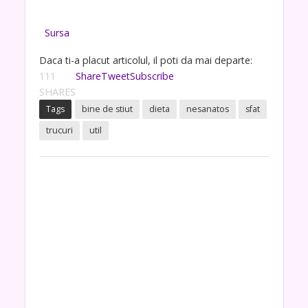
Sursa
Daca ti-a placut articolul, il poti da mai departe:
111
Share
Tweet
Subscribe
SHARES
Tags
bine de stiut
dieta
nesanatos
sfat
trucuri
util