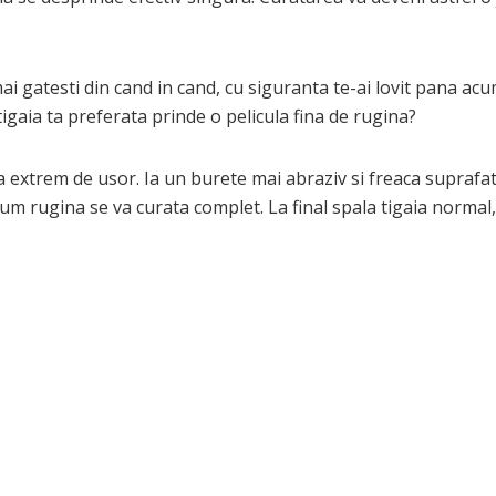
mai gatesti din cand in cand, cu siguranta te-ai lovit pana acu
igaia ta preferata prinde o pelicula fina de rugina?
 extrem de usor. Ia un burete mai abraziv si freaca suprafa
m rugina se va curata complet. La final spala tigaia normal,