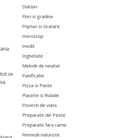
Dulciuri
Flori si gradina
Fripturi si Gratare
Horoscop
Inedit
cana
Inghetate
Melodii de neuitat
tot ce
Panificatie
 sa
Pizza si Paste
Placinte si Rulade
Povesti de viata
Preparate din Peste
Preparate fara carne
Remedii naturiste
 joaca