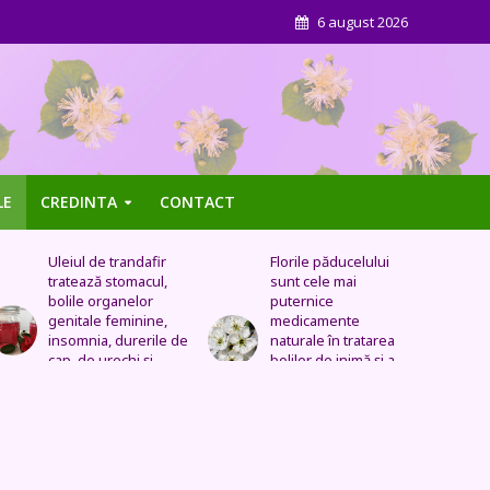
6 august 2026
LE
CREDINTA
CONTACT
Florile păducelului
Panseluța sălbatică –
sunt cele mai
Este eficientă pentru
puternice
cistită, ameliorează
medicamente
constipația, are grijă
naturale în tratarea
de sănătatea urinară,
bolilor de inimă şi a
tratează problemele
celor vasculare.
respiratorii
Sechele postinfarct,
colesterol marit