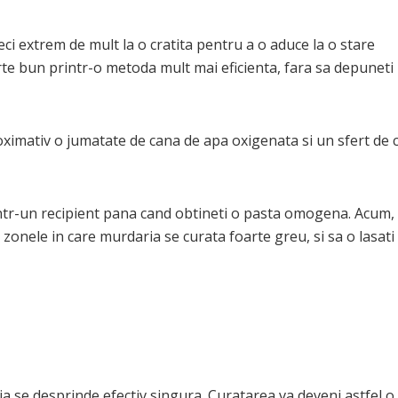
eci extrem de mult la o cratita pentru a o aduce la o stare
arte bun printr-o metoda mult mai eficienta, fara sa depuneti
oximativ o jumatate de cana de apa oxigenata si un sfert de 
ntr-un recipient pana cand obtineti o pasta omogena. Acum, 
in zonele in care murdaria se curata foarte greu, si sa o lasati
ia se desprinde efectiv singura. Curatarea va deveni astfel o