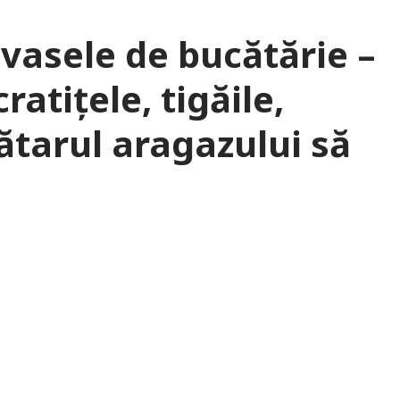
vasele de bucătărie –
ratițele, tigăile,
rătarul aragazului să