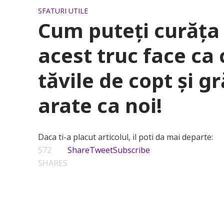
SFATURI UTILE
Cum puteți curăța 
acest truc face ca c
tăvile de copt și g
arate ca noi!
Daca ti-a placut articolul, il poti da mai departe:
572
Share
Tweet
Subscribe
SHARES