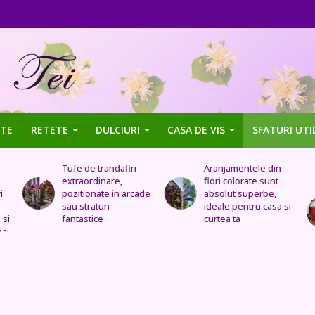
TE
RETETE
DULCIURI
CASA DE VIS
SFATURI UTI
Aranjamentele din
Uleiul de trandafir
flori colorate sunt
tratează stomacul,
de
absolut superbe,
bolile organelor
ideale pentru casa si
genitale feminine,
curtea ta
insomnia, durerile de
cap, de urechi și
înlocuiește cremele
și loțiunile scumpe