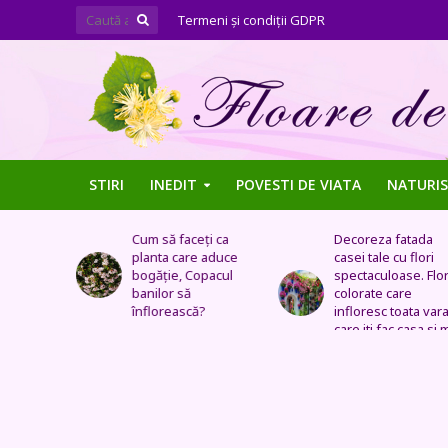
Termeni şi condiţii GDPR
STIRI
INEDIT
POVESTI DE VIATA
NATURIS
ți ca
Decoreza fatada
Tufe de trandafiri
 aduce
casei tale cu flori
extraordinare,
pacul
spectaculoase. Flori
pozitionate in arca
colorate care
sau straturi
?
infloresc toata vara si
fantastice
care iti fac casa si mai
frumoasa