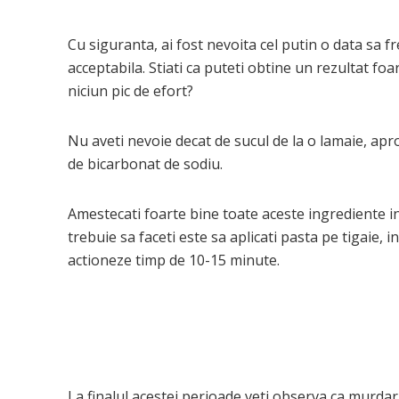
Cu siguranta, ai fost nevoita cel putin o data sa fr
acceptabila. Stiati ca puteti obtine un rezultat fo
niciun pic de efort?
Nu aveti nevoie decat de sucul de la o lamaie, apr
de bicarbonat de sodiu.
Amestecati foarte bine toate aceste ingrediente i
trebuie sa faceti este sa aplicati pasta pe tigaie, 
actioneze timp de 10-15 minute.
La finalul acestei perioade veti observa ca murdar