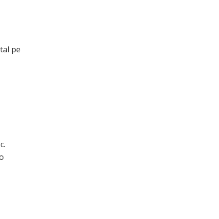
tal pe
c.
 o