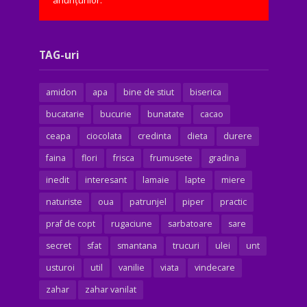
anunțurilor.
TAG-uri
amidon
apa
bine de stiut
biserica
bucatarie
bucurie
bunatate
cacao
ceapa
ciocolata
credinta
dieta
durere
faina
flori
frisca
frumusete
gradina
inedit
interesant
lamaie
lapte
miere
naturiste
oua
patrunjel
piper
practic
praf de copt
rugaciune
sarbatoare
sare
secret
sfat
smantana
trucuri
ulei
unt
usturoi
util
vanilie
viata
vindecare
zahar
zahar vanilat