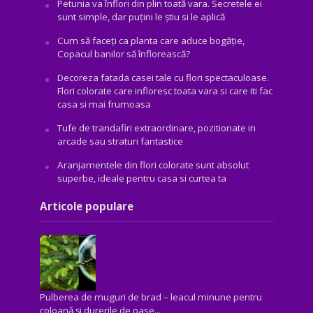
Petunia va înflori din plin toată vara. Secretele ei
sunt simple, dar puțini le știu si le aplică
Cum să faceți ca planta care aduce bogăţie,
Copacul banilor să înflorească?
Decoreza fatada casei tale cu flori spectaculoase.
Flori colorate care infloresc toata vara si care iti fac
casa si mai frumoasa
Tufe de trandafiri extraordinare, pozitionate in
arcade sau straturi fantastice
Aranjamentele din flori colorate sunt absolut
superbe, ideale pentru casa si curtea ta
Articole populare
Pulberea de muguri de brad – leacul minune pentru
coloană și durerile de oase...