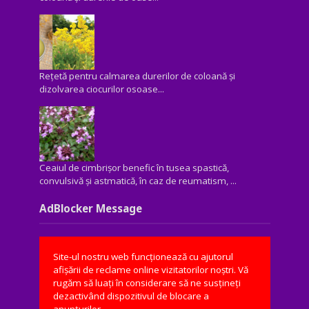
Rețetă pentru calmarea durerilor de coloană și
dizolvarea ciocurilor osoase...
Ceaiul de cimbrișor benefic în tusea spastică,
convulsivă şi astmatică, în caz de reumatism, ...
AdBlocker Message
Site-ul nostru web funcționează cu ajutorul
afișării de reclame online vizitatorilor noștri. Vă
rugăm să luați în considerare să ne susțineți
dezactivând dispozitivul de blocare a