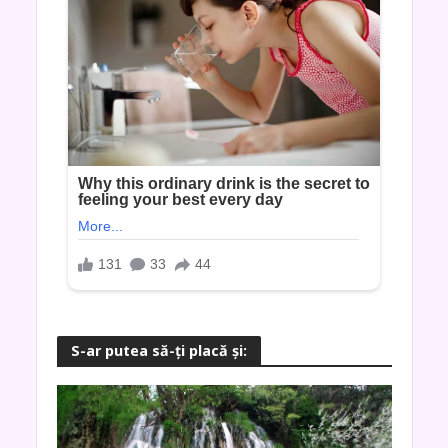
S-ar putea să-ţi placă şi: