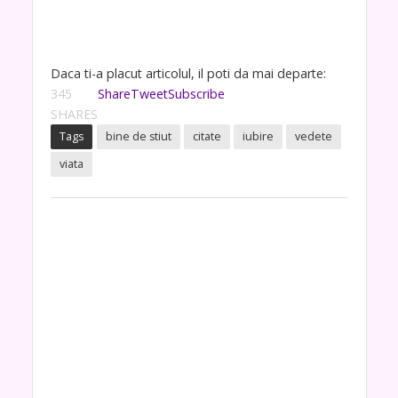
Daca ti-a placut articolul, il poti da mai departe:
345
Share
Tweet
Subscribe
SHARES
Tags
bine de stiut
citate
iubire
vedete
viata