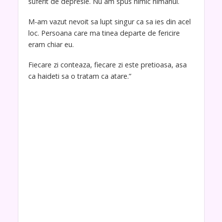
suferit de depresie. Nu am spus nimic nimanui.
M-am vazut nevoit sa lupt singur ca sa ies din acel
loc. Persoana care ma tinea departe de fericire
eram chiar eu.
Fiecare zi conteaza, fiecare zi este pretioasa, asa
ca haideti sa o tratam ca atare.”