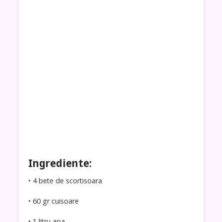
Ingrediente:
• 4 bete de scortisoara
• 60 gr cuisoare
• 1 litru apa