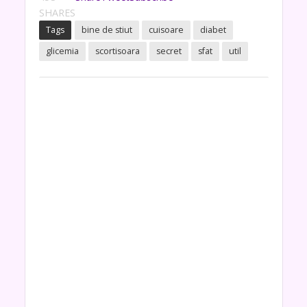
SHARES
Tags
bine de stiut
cuisoare
diabet
glicemia
scortisoara
secret
sfat
util