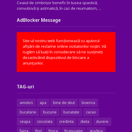
Ceaiul de cimbrișor benefic în tusea spastică,
convulsivă şi astmatică, în caz de reumatism, ...
AdBlocker Message
Site-ul nostru web funcționează cu ajutorul
afișării de reclame online vizitatorilor noștri. Vă
rugăm să luați în considerare să ne susțineți
dezactivând dispozitivul de blocare a
anunțurilor.
TAG-uri
amidon
apa
bine de stiut
biserica
bucatarie
bucurie
bunatate
cacao
ceapa
ciocolata
credinta
dieta
durere
faina
flori
frisca
frumusete
gradina