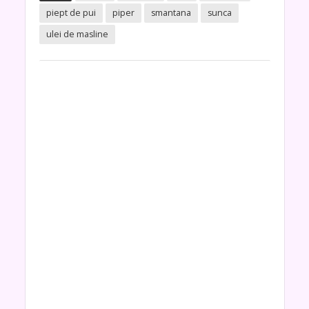
piept de pui
piper
smantana
sunca
ulei de masline