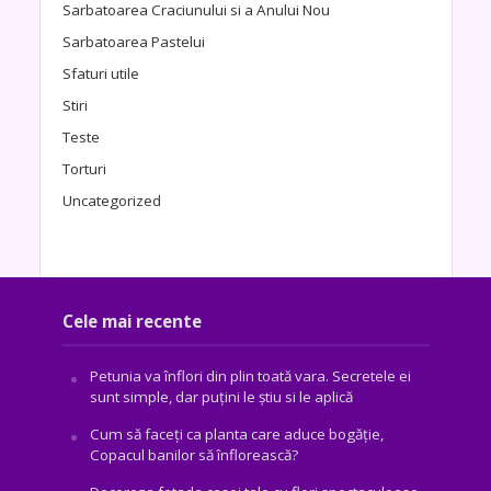
Sarbatoarea Craciunului si a Anului Nou
Sarbatoarea Pastelui
Sfaturi utile
Stiri
Teste
Torturi
Uncategorized
Cele mai recente
Petunia va înflori din plin toată vara. Secretele ei
sunt simple, dar puțini le știu si le aplică
Cum să faceți ca planta care aduce bogăţie,
Copacul banilor să înflorească?