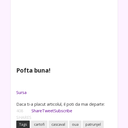
Pofta buna!
Sursa
Daca ti-a placut articolul, il poti da mai departe:
408
Share
Tweet
Subscribe
SHARES
Tags
cartofi
cascaval
oua
patrunjel