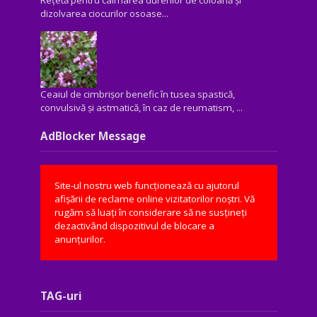
dizolvarea ciocurilor osoase...
Ceaiul de cimbrișor benefic în tusea spastică,
convulsivă şi astmatică, în caz de reumatism, ...
AdBlocker Message
Site-ul nostru web funcționează cu ajutorul
afișării de reclame online vizitatorilor noștri. Vă
rugăm să luați în considerare să ne susțineți
dezactivând dispozitivul de blocare a
anunțurilor.
TAG-uri