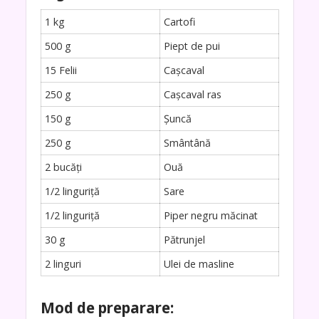
1 kg
Cartofi
500 g
Piept de pui
15 Felii
Cașcaval
250 g
Cașcaval ras
150 g
Șuncă
250 g
Smântână
2 bucăți
Ouă
1/2 linguriță
Sare
1/2 linguriță
Piper negru măcinat
30 g
Pătrunjel
2 linguri
Ulei de masline
Mod de preparare: