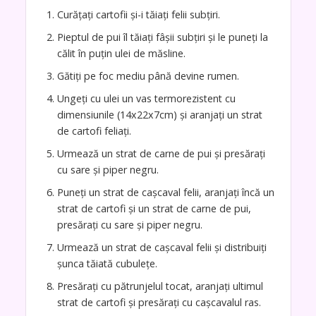
Curățați cartofii și-i tăiați felii subțiri.
Pieptul de pui îl tăiați fâșii subțiri și le puneți la
călit în puțin ulei de măsline.
Gătiți pe foc mediu până devine rumen.
Ungeți cu ulei un vas termorezistent cu
dimensiunile (14x22x7cm) și aranjați un strat
de cartofi feliați.
Urmează un strat de carne de pui și presărați
cu sare și piper negru.
Puneți un strat de cașcaval felii, aranjați încă un
strat de cartofi și un strat de carne de pui,
presărați cu sare și piper negru.
Urmează un strat de cașcaval felii și distribuiți
șunca tăiată cubulețe.
Presărați cu pătrunjelul tocat, aranjați ultimul
strat de cartofi și presărați cu cașcavalul ras.