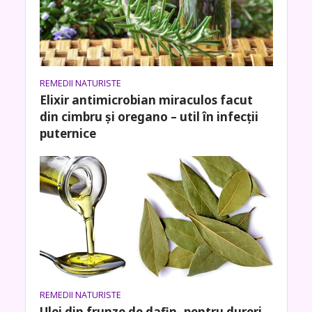
REMEDII NATURISTE
Elixir antimicrobian miraculos facut
din cimbru și oregano – util în infecții
puternice
REMEDII NATURISTE
Ulei din frunze de dafin- pentru dureri