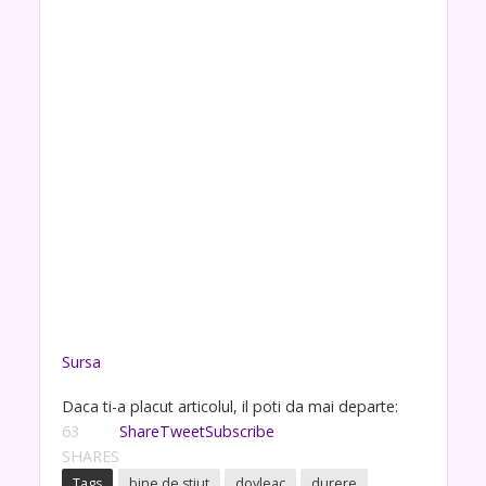
Sursa
Daca ti-a placut articolul, il poti da mai departe:
63
Share
Tweet
Subscribe
SHARES
Tags
bine de stiut
dovleac
durere