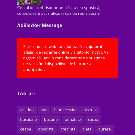
Ceaiul de cimbrișor benefic în tusea spastică,
convulsivă şi astmatică, în caz de reumatism, ...
AdBlocker Message
Site-ul nostru web funcționează cu ajutorul
afișării de reclame online vizitatorilor noștri. Vă
rugăm să luați în considerare să ne susțineți
dezactivând dispozitivul de blocare a
anunțurilor.
TAG-uri
amidon
apa
bine de stiut
biserica
bucatarie
bucurie
bunatate
cacao
ceapa
ciocolata
credinta
dieta
durere