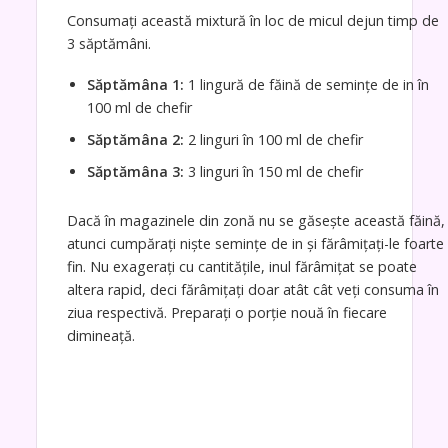
Consumați această mixtură în loc de micul dejun timp de
3 săptămâni.
Săptămâna 1:
1 lingură de făină de semințe de in în
100 ml de chefir
Săptămâna 2:
2 linguri în 100 ml de chefir
Săptămâna 3:
3 linguri în 150 ml de chefir
Dacă în magazinele din zonă nu se găsește această făină,
atunci cumpărați niște semințe de in și fărâmițați-le foarte
fin. Nu exagerați cu cantitățile, inul fărâmițat se poate
altera rapid, deci fărâmițați doar atât cât veți consuma în
ziua respectivă. Preparați o porție nouă în fiecare
dimineață.