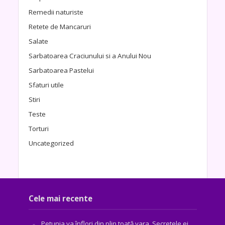
Remedii naturiste
Retete de Mancaruri
Salate
Sarbatoarea Craciunului si a Anului Nou
Sarbatoarea Pastelui
Sfaturi utile
Stiri
Teste
Torturi
Uncategorized
Cele mai recente
Petunia va înflori din plin toată vara. Secretele ei