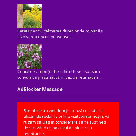
Rețetă pentru calmarea durerilor de coloană și
dizolvarea ciocurilor osoase...
Ceaiul de cimbrișor benefic în tusea spastică,
convulsivă şi astmatică, în caz de reumatism, ...
AdBlocker Message
Site-ul nostru web funcționează cu ajutorul
afișării de reclame online vizitatorilor noștri. Vă
rugăm să luați în considerare să ne susțineți
dezactivând dispozitivul de blocare a
anunțurilor.