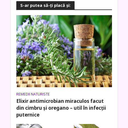
S-ar putea să-ţi placă şi:
REMEDII NATURISTE
Elixir antimicrobian miraculos facut
din cimbru și oregano – util în infecții
puternice