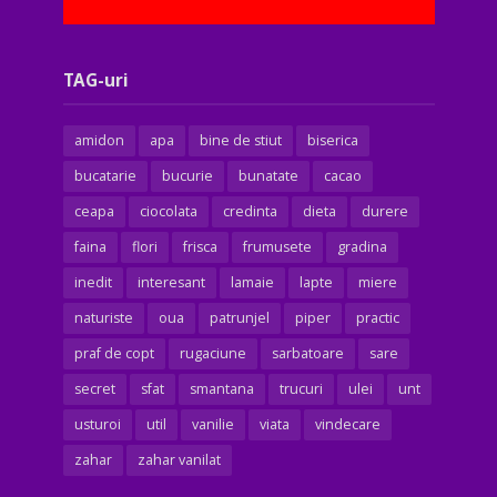
TAG-uri
amidon
apa
bine de stiut
biserica
bucatarie
bucurie
bunatate
cacao
ceapa
ciocolata
credinta
dieta
durere
faina
flori
frisca
frumusete
gradina
inedit
interesant
lamaie
lapte
miere
naturiste
oua
patrunjel
piper
practic
praf de copt
rugaciune
sarbatoare
sare
secret
sfat
smantana
trucuri
ulei
unt
usturoi
util
vanilie
viata
vindecare
zahar
zahar vanilat