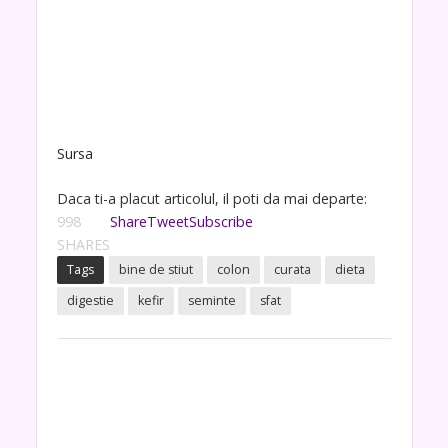
Sursa
Daca ti-a placut articolul, il poti da mai departe:
998
Share
Tweet
Subscribe
SHARES
Tags
bine de stiut
colon
curata
dieta
digestie
kefir
seminte
sfat