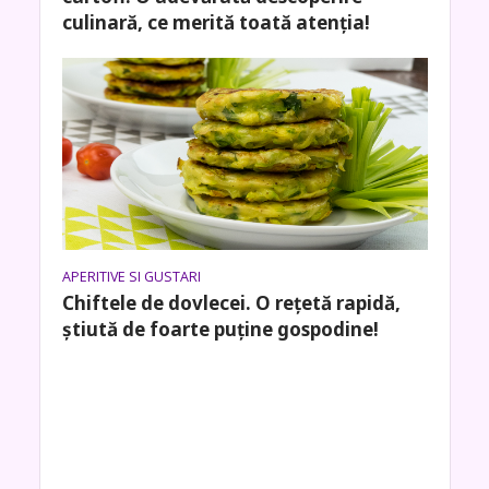
culinară, ce merită toată atenția!
APERITIVE SI GUSTARI
Chiftele de dovlecei. O rețetă rapidă,
știută de foarte puține gospodine!