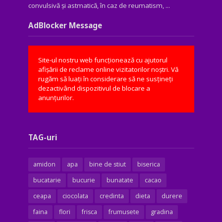
convulsivă şi astmatică, în caz de reumatism, ...
AdBlocker Message
Site-ul nostru web funcționează cu ajutorul
afișării de reclame online vizitatorilor noștri. Vă
rugăm să luați în considerare să ne susțineți
dezactivând dispozitivul de blocare a
anunțurilor.
TAG-uri
amidon
apa
bine de stiut
biserica
bucatarie
bucurie
bunatate
cacao
ceapa
ciocolata
credinta
dieta
durere
faina
flori
frisca
frumusete
gradina