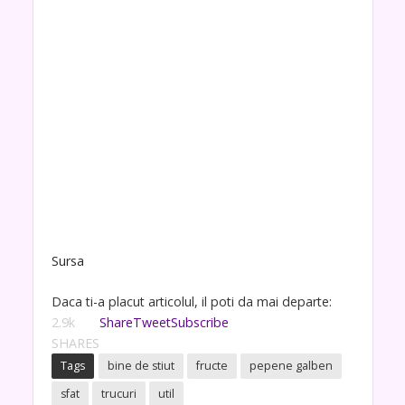
Sursa
Daca ti-a placut articolul, il poti da mai departe:
2.9k
Share
Tweet
Subscribe
SHARES
Tags
bine de stiut
fructe
pepene galben
sfat
trucuri
util