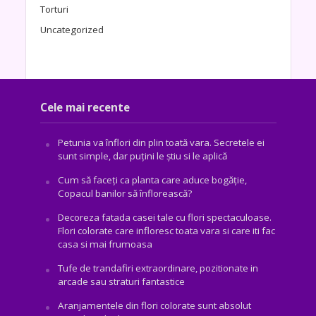
Torturi
Uncategorized
Cele mai recente
Petunia va înflori din plin toată vara. Secretele ei
sunt simple, dar puțini le știu si le aplică
Cum să faceți ca planta care aduce bogăţie,
Copacul banilor să înflorească?
Decoreza fatada casei tale cu flori spectaculoase.
Flori colorate care infloresc toata vara si care iti fac
casa si mai frumoasa
Tufe de trandafiri extraordinare, pozitionate in
arcade sau straturi fantastice
Aranjamentele din flori colorate sunt absolut