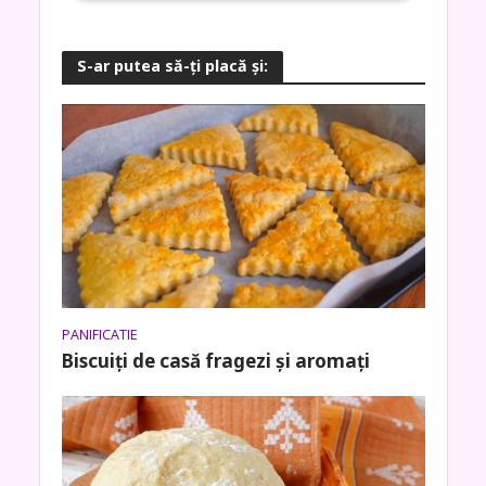
S-ar putea să-ţi placă şi:
PANIFICATIE
Biscuiți de casă fragezi și aromați