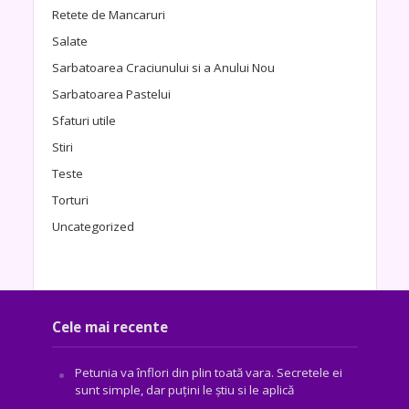
Retete de Mancaruri
Salate
Sarbatoarea Craciunului si a Anului Nou
Sarbatoarea Pastelui
Sfaturi utile
Stiri
Teste
Torturi
Uncategorized
Cele mai recente
Petunia va înflori din plin toată vara. Secretele ei
sunt simple, dar puțini le știu si le aplică