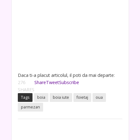
Daca ti-a placut articolul, il poti da mai departe:
276
Share
Tweet
Subscribe
SHARES
Tags
boia
boia iute
foietaj
oua
parmezan