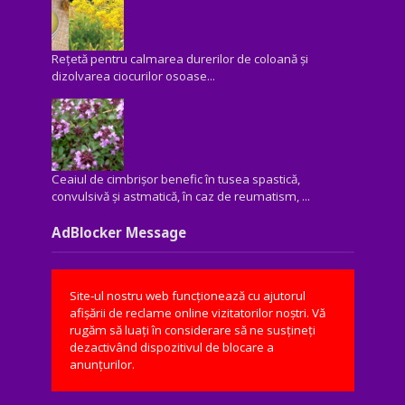
Rețetă pentru calmarea durerilor de coloană și
dizolvarea ciocurilor osoase...
Ceaiul de cimbrișor benefic în tusea spastică,
convulsivă şi astmatică, în caz de reumatism, ...
AdBlocker Message
Site-ul nostru web funcționează cu ajutorul
afișării de reclame online vizitatorilor noștri. Vă
rugăm să luați în considerare să ne susțineți
dezactivând dispozitivul de blocare a
anunțurilor.