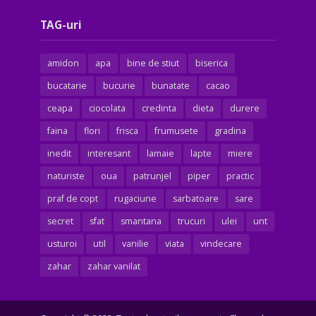
TAG-uri
amidon
apa
bine de stiut
biserica
bucatarie
bucurie
bunatate
cacao
ceapa
ciocolata
credinta
dieta
durere
faina
flori
frisca
frumusete
gradina
inedit
interesant
lamaie
lapte
miere
naturiste
oua
patrunjel
piper
practic
praf de copt
rugaciune
sarbatoare
sare
secret
sfat
smantana
trucuri
ulei
unt
usturoi
util
vanilie
viata
vindecare
zahar
zahar vanilat