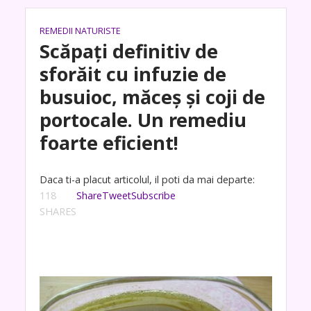
REMEDII NATURISTE
Scăpați definitiv de
sforăit cu infuzie de
busuioc, măceș și coji de
portocale. Un remediu
foarte eficient!
Daca ti-a placut articolul, il poti da mai departe:
118
Share
Tweet
Subscribe
SHARES