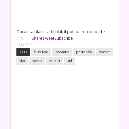
Daca ti-a placut articolul, il poti da mai departe:
118
Share
Tweet
Subscribe
SHARES
Tags
busuioc
insomnii
portocala
secret
sfat
somn
trucuri
util