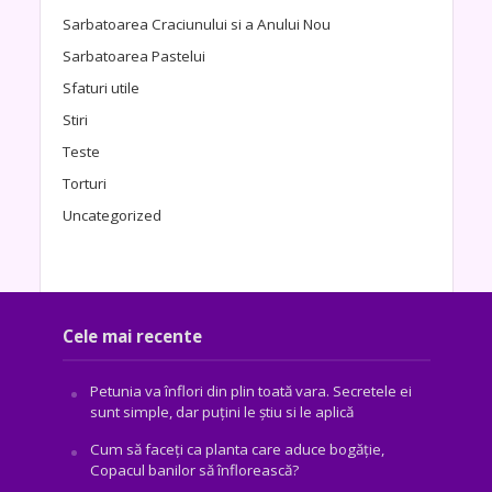
Sarbatoarea Craciunului si a Anului Nou
Sarbatoarea Pastelui
Sfaturi utile
Stiri
Teste
Torturi
Uncategorized
Cele mai recente
Petunia va înflori din plin toată vara. Secretele ei
sunt simple, dar puțini le știu si le aplică
Cum să faceți ca planta care aduce bogăţie,
Copacul banilor să înflorească?