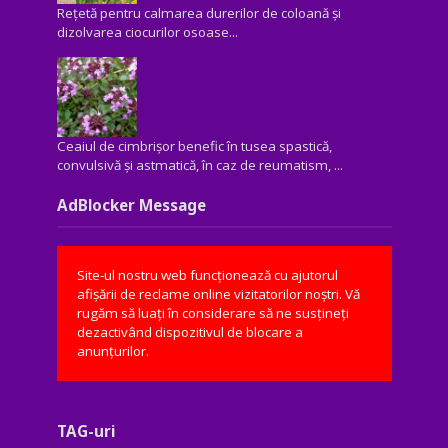
Rețetă pentru calmarea durerilor de coloană și
dizolvarea ciocurilor osoase...
Ceaiul de cimbrișor benefic în tusea spastică,
convulsivă şi astmatică, în caz de reumatism, ...
AdBlocker Message
Site-ul nostru web funcționează cu ajutorul
afișării de reclame online vizitatorilor noștri. Vă
rugăm să luați în considerare să ne susțineți
dezactivând dispozitivul de blocare a
anunțurilor.
TAG-uri