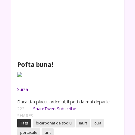
Pofta buna!
Sursa
Daca ti-a placut articolul, il poti da mai departe:
222
Share
Tweet
Subscribe
SHARES
Tags
bicarbonat de sodiu
iaurt
oua
portocale
unt