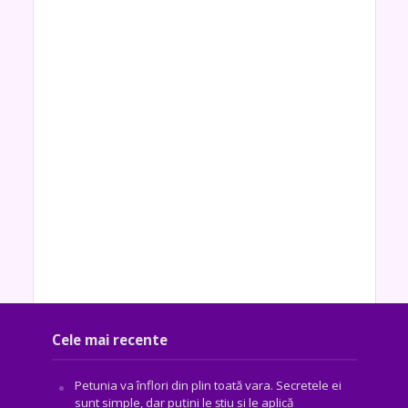
Cele mai recente
Petunia va înflori din plin toată vara. Secretele ei
sunt simple, dar puțini le știu si le aplică