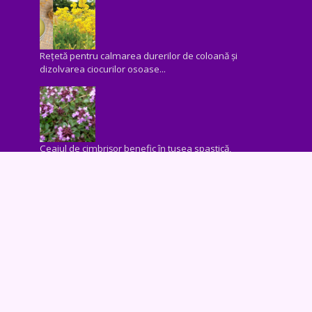
Rețetă pentru calmarea durerilor de coloană și
dizolvarea ciocurilor osoase...
Ceaiul de cimbrișor benefic în tusea spastică,
convulsivă şi astmatică, în caz de reumatism, ...
AdBlocker Message
Site-ul nostru web funcționează cu ajutorul
afișării de reclame online vizitatorilor noștri. Vă
rugăm să luați în considerare să ne susțineți
dezactivând dispozitivul de blocare a
anunțurilor.