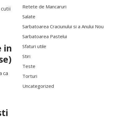
Retete de Mancaruri
cutii
Salate
Sarbatoarea Craciunului si a Anului Nou
Sarbatoarea Pastelui
 in
Sfaturi utile
Stiri
se)
Teste
a ca
Torturi
Uncategorized
ti