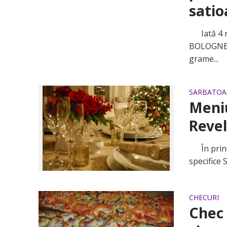
satio
Iată 4 r
BOLOGNES
grame...
SARBATOAR
Meniu
Revel
În princi
specifice 
CHECURI
Chec 