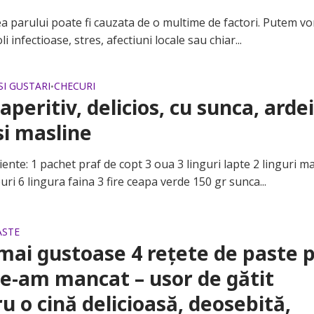
arului poate fi cauzata de o multime de factori. Putem vo
i infectioase, stres, afectiuni locale sau chiar...
SI GUSTARI
CHECURI
•
aperitiv, delicios, cu sunca, arde
si masline
te: 1 pachet praf de copt 3 oua 3 linguri lapte 2 linguri ma
ri 6 lingura faina 3 fire ceapa verde 150 gr sunca...
ASTE
mai gustoase 4 rețete de paste 
le-am mancat – usor de gătit
u o cină delicioasă, deosebită,