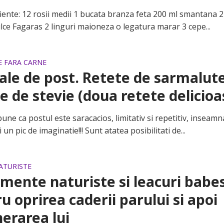
te: 12 rosii medii 1 bucata branza feta 200 ml smantana 2 
lce Fagaras 2 linguri maioneza o legatura marar 3 cepe...
E FARA CARNE
le de post. Retete de sarmalute
e de stevie (doua retete delicioa
e ca postul este saracacios, limitativ si repetitiv, inseamn
 un pic de imaginatie!!! Sunt atatea posibilitati de...
ATURISTE
mente naturiste si leacuri babes
u oprirea caderii parului si apoi
erarea lui