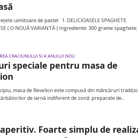
asă
ețete uimitoare de paste! 1. DELICIOASELE SPAGHETE
E ( O NOUĂ VARIANTĂ ) Ingrediente: 300 grame spaghete;
EA CRACIUNULUI SI A ANULUI NOU
ri speciale pentru masa de
ion
piu, masa de Revelion este compusă din mâncăruri tradițio
Sărbătorilor de iarnă indiferent de zonă: preparate de...
aperitiv. Foarte simplu de realiz