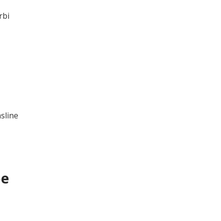
rbi
i
sline
pe