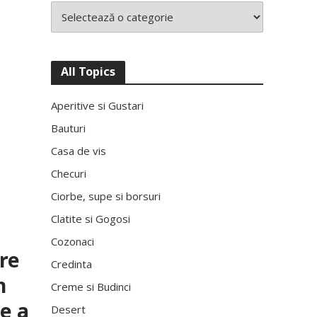
All Topics
:
Aperitive si Gustari
Bauturi
Casa de vis
Checuri
Ciorbe, supe si borsuri
Clatite si Gogosi
Cozonaci
re
Credinta
n
Creme si Budinci
de a
Desert