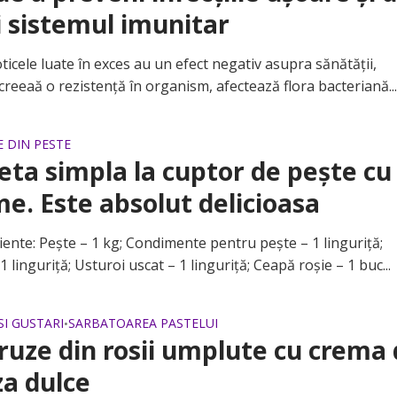
i sistemul imunitar
cele luate în exces au un efect negativ asupra sănătății,
reeaă o rezistență în organism, afectează flora bacteriană..
 DIN PESTE
eta simpla la cuptor de pește cu
e. Este absolut delicioasa
te: Pește – 1 kg; Condimente pentru pește – 1 linguriță;
1 linguriță; Usturoi uscat – 1 linguriță; Ceapă roșie – 1 buc...
SI GUSTARI
SARBATOAREA PASTELUI
•
uze din rosii umplute cu crema
a dulce