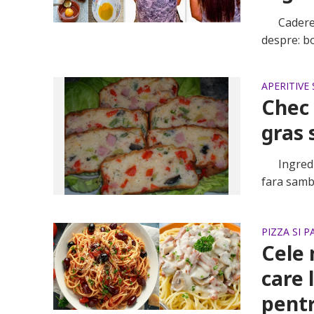
Caderea p
despre: bol
APERITIVE 
Chec 
gras 
Ingredien
fara sambu
PIZZA SI P
Cele 
care 
pentr