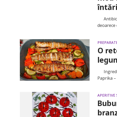
întăr
Antibioti
deoarece c
PREPARATE
O ret
legum
Ingredien
Paprika – 
APERITIVE 
Bubur
branz