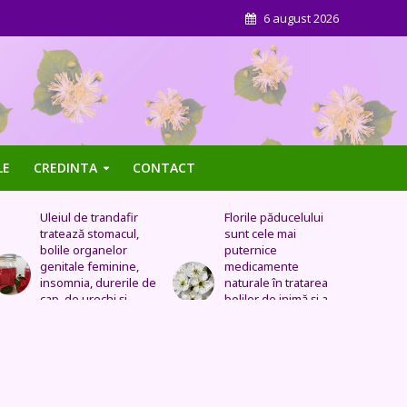
6 august 2026
LE
CREDINTA
CONTACT
Florile păducelului
Panseluța sălbatică –
sunt cele mai
Este eficientă pentru
puternice
cistită, ameliorează
medicamente
constipația, are grijă
naturale în tratarea
de sănătatea urinară,
bolilor de inimă şi a
tratează problemele
celor vasculare.
respiratorii
Sechele postinfarct,
colesterol marit