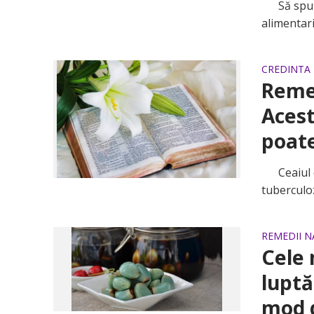
Să spunem
alimentari
CREDINTA
Remed
Acest
poate
Ceaiul di
tuberculoz
REMEDII N
Cele 
luptă
mod d