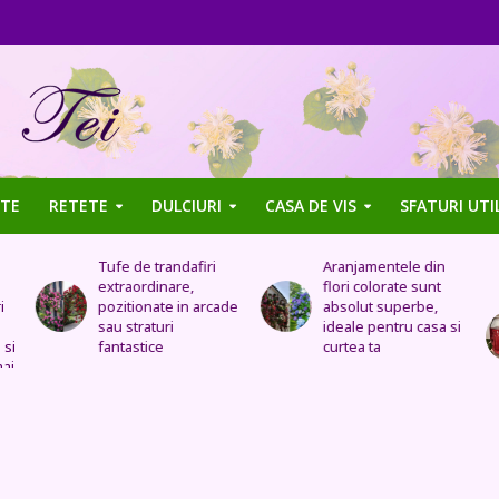
TE
RETETE
DULCIURI
CASA DE VIS
SFATURI UTI
Aranjamentele din
Uleiul de trandafir
flori colorate sunt
tratează stomacul,
de
absolut superbe,
bolile organelor
ideale pentru casa si
genitale feminine,
curtea ta
insomnia, durerile de
cap, de urechi și
înlocuiește cremele
și loțiunile scumpe