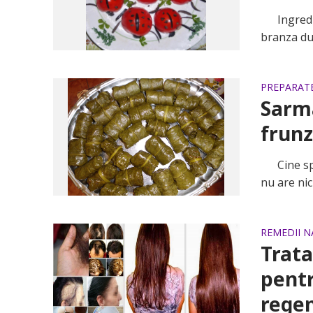
Ingredien
branza du
PREPARAT
Sarma
frunz
Cine spun
nu are nici
REMEDII N
Trata
pentr
regen