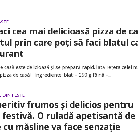
ASTE
aci cea mai delicioasă pizza de ca
tul prin care poţi să faci blatul c
aurant
asă este delicioasă şi se prepară rapid. Iată reţeta celei m
izza de casă! Ingrediente: blat: – 250 g făină –...
 DIN PESTE
eritiv frumos și delicios pentru
festivă. O ruladă apetisantă de
 cu măsline va face senzație