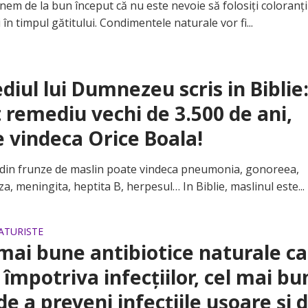
 de la bun început că nu este nevoie să folosiți coloranți
 în timpul gătitului. Condimentele naturale vor fi...
iul lui Dumnezeu scris in Biblie
 remediu vechi de 3.500 de ani,
 vindeca Orice Boala!
n frunze de maslin poate vindeca pneumonia, gonoreea,
a, meningita, heptita B, herpesul… In Biblie, maslinul este...
ATURISTE
mai bune antibiotice naturale ca
 împotriva infecțiilor, cel mai bu
e a preveni infecțiile ușoare și 