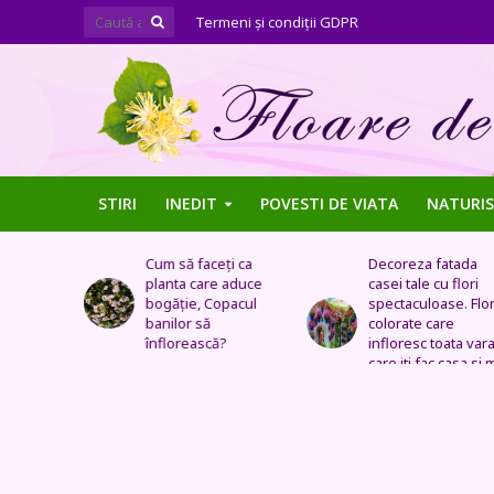
Termeni şi condiţii GDPR
STIRI
INEDIT
POVESTI DE VIATA
NATURIS
ți ca
Decoreza fatada
Tufe de trandafiri
 aduce
casei tale cu flori
extraordinare,
pacul
spectaculoase. Flori
pozitionate in arca
colorate care
sau straturi
?
infloresc toata vara si
fantastice
care iti fac casa si mai
frumoasa