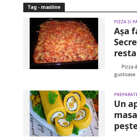
Tag - masline
PIZZA SI P
Aşa f
Secre
rest
Pizza de c
gustoase p
PREPARATE
Un ap
masa 
pește