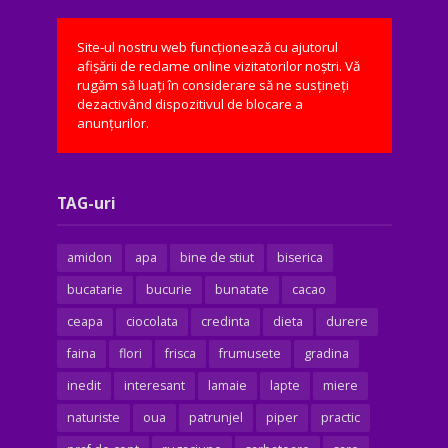
Site-ul nostru web funcționează cu ajutorul
afișării de reclame online vizitatorilor noștri. Vă
rugăm să luați în considerare să ne susțineți
dezactivând dispozitivul de blocare a
anunțurilor.
TAG-uri
amidon
apa
bine de stiut
biserica
bucatarie
bucurie
bunatate
cacao
ceapa
ciocolata
credinta
dieta
durere
faina
flori
frisca
frumusete
gradina
inedit
interesant
lamaie
lapte
miere
naturiste
oua
patrunjel
piper
practic