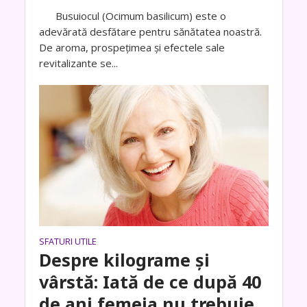
Busuiocul (Ocimum basilicum) este o
adevărată desfătare pentru sănătatea noastră.
De aroma, prospețimea și efectele sale
revitalizante se...
SFATURI UTILE
Despre kilograme și
vârstă: Iată de ce după 40
de ani femeia nu trebuie