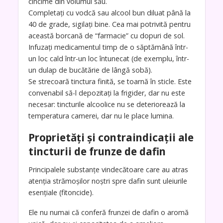
cincime din volumul său.
Completați cu vodcă sau alcool bun diluat până la
40 de grade, sigilați bine. Cea mai potrivită pentru
această borcană de “farmacie” cu dopuri de sol.
Infuzați medicamentul timp de o săptămână într-
un loc cald într-un loc întunecat (de exemplu, într-
un dulap de bucătărie de lângă sobă).
Se strecoară tinctura finită, se toarnă în sticle. Este
convenabil să-l depozitați la frigider, dar nu este
necesar: tincturile alcoolice nu se deteriorează la
temperatura camerei, dar nu le place lumina.
Proprietăți și contraindicații ale
tincturii de frunze de dafin
Principalele substanțe vindecătoare care au atras
atenția strămoșilor noștri spre dafin sunt uleiurile
esențiale (fitoncide).
Ele nu numai că conferă frunzei de dafin o aromă