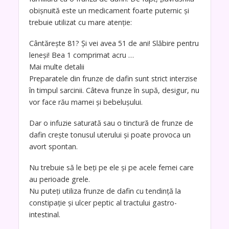
obișnuită este un medicament foarte puternic și
trebuie utilizat cu mare atenție:
Cântărește 81? Și vei avea 51 de ani! Slăbire pentru
leneși! Bea 1 comprimat acru …
Mai multe detalii
Preparatele din frunze de dafin sunt strict interzise
în timpul sarcinii. Câteva frunze în supă, desigur, nu
vor face rău mamei și bebelușului.
Dar o infuzie saturată sau o tinctură de frunze de
dafin crește tonusul uterului și poate provoca un
avort spontan.
Nu trebuie să le beți pe ele și pe acele femei care
au perioade grele.
Nu puteți utiliza frunze de dafin cu tendință la
constipație și ulcer peptic al tractului gastro-
intestinal.