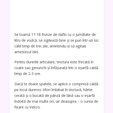
Se toarnă 17-18 frunze de dafin cu o jumătate de
litru de vodcă, se sigilează bine și se pun într-un loc
cald timp de trei zile, amintindu-și să agitați
amestecul des.
Pentru durerile articulare, tinctura este frecată în
coate sau genunchi și înfășurată într-o eșarfă caldă
timp de 2-3 ore.
Dacă te doare spatele, se aplică o compresă caldă
pe locul dureros: tifon îmbibat în tinctură, hârtie
cerată și o bucată de pânză de lână sau o eșarfă
îndoită de mai multe ori, iar deasupra – o curea de
fixare cu Velcro.