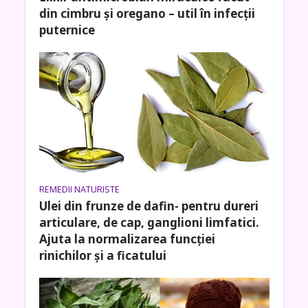
din cimbru și oregano – util în infecții
puternice
REMEDII NATURISTE
Ulei din frunze de dafin- pentru dureri
articulare, de cap, ganglioni limfatici.
Ajuta la normalizarea funcției
rinichilor și a ficatului