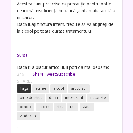
Acestea sunt prescrise cu precauție pentru bolile
de inimă, insuficiența hepatică și inflamația acută a
rinichilor.
Dacă luați tinctura intern, trebuie să vă abțineți de
la alcool pe toată durata tratamentului.
Sursa
Daca ti-a placut articolul, il poti da mai departe:
246
Share
Tweet
Subscribe
SHARES
Tags
acnee
alcool
articulatii
bine de stiut
dafin
interesant
naturiste
practic
secret
sfat
util
viata
vindecare