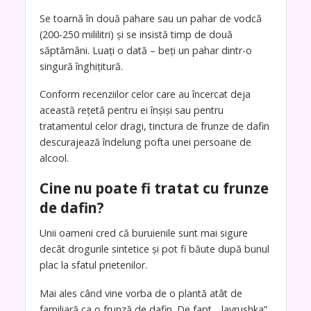
Se toarnă în două pahare sau un pahar de vodcă
(200-250 mililitri) și se insistă timp de două
săptămâni. Luați o dată – beți un pahar dintr-o
singură înghițitură.
Conform recenziilor celor care au încercat deja
această rețetă pentru ei înșiși sau pentru
tratamentul celor dragi, tinctura de frunze de dafin
descurajează îndelung pofta unei persoane de
alcool.
Cine nu poate fi tratat cu frunze
de dafin?
Unii oameni cred că buruienile sunt mai sigure
decât drogurile sintetice și pot fi băute după bunul
plac la sfatul prietenilor.
Mai ales când vine vorba de o plantă atât de
familiară ca o frunză de dafin. De fapt, „lavrushka”