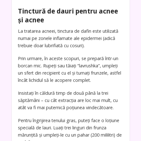
Tinctură de dauri pentru acnee
și acnee
La tratarea acneei, tinctura de dafin este utilizată
numai pe zonele inflamate ale epidermei (adică
trebuie doar lubrifiată cu cosuri).
Prin urmare, în aceste scopuri, se prepară într-un
borcan mic. Rupeți sau tăiați “lavrushka”, umpleți
un sfert din recipient cu el și turnați frunzele, astfel
încât lichidul să le acopere complet.
Insistați în căldură timp de două până la trei
săptămâni – cu cât extracția are loc mai mult, cu
atât va fi mai puternică poțiunea vindecătoare.
Pentru îngrijirea tenului gras, puteți face o loțiune
specială de lauri. Luați trei linguri din frunza
mărunțită și umpleți-le cu un pahar (200 mililitri) de