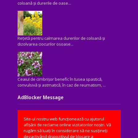
coloană și durerile de oase...
Rețetă pentru calmarea durerilor de coloană și
dizolvarea ciocurilor osoase...
Ceaiul de cimbrișor benefic în tusea spastică,
convulsivă şi astmatică, în caz de reumatism, ...
AdBlocker Message
Site-ul nostru web funcționează cu ajutorul
afișării de reclame online vizitatorilor noștri. Vă
rugăm să luați în considerare să ne susțineți
dezactivând dispozitivul de blocare a