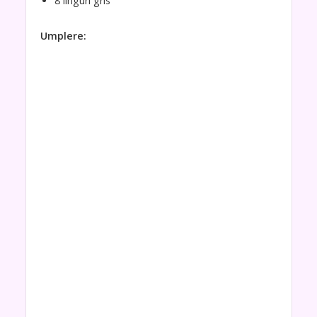
8 linguri gris
Umplere: