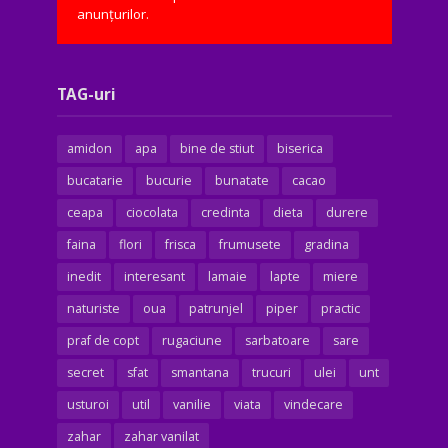
anunțurilor.
TAG-uri
amidon
apa
bine de stiut
biserica
bucatarie
bucurie
bunatate
cacao
ceapa
ciocolata
credinta
dieta
durere
faina
flori
frisca
frumusete
gradina
inedit
interesant
lamaie
lapte
miere
naturiste
oua
patrunjel
piper
practic
praf de copt
rugaciune
sarbatoare
sare
secret
sfat
smantana
trucuri
ulei
unt
usturoi
util
vanilie
viata
vindecare
zahar
zahar vanilat