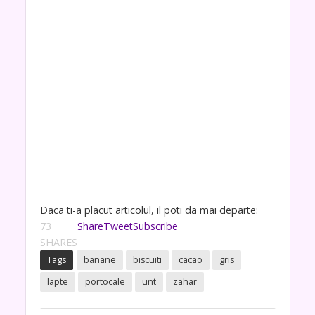
Daca ti-a placut articolul, il poti da mai departe:
73
Share
Tweet
Subscribe
SHARES
Tags
banane
biscuiti
cacao
gris
lapte
portocale
unt
zahar