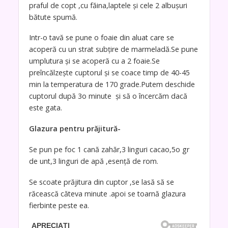
praful de copt ,cu făina,laptele și cele 2 albușuri
bătute spumă.
Intr-o tavă se pune o foaie din aluat care se
acoperă cu un strat subțire de marmeladă.Se pune
umplutura și se acoperă cu a 2 foaie.Se
preîncălzește cuptorul și se coace timp de 40-45
min la temperatura de 170 grade.Putem deschide
cuptorul după 3o minute și să o încercăm dacă
este gata.
Glazura pentru prăjitură-
Se pun pe foc 1 cană zahăr,3 linguri cacao,5o gr
de unt,3 linguri de apă ,esență de rom.
Se scoate prăjitura din cuptor ,se lasă să se
răcească căteva minute .apoi se toarnă glazura
fierbinte peste ea.