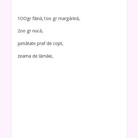
1OOgr făină,1oo gr margărină,
2oo gr nucă,
jumătate praf de copt,
zeama de lămăie,