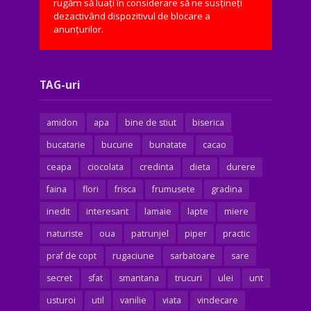
rugăm să luați în considerare să ne susțineți
dezactivând dispozitivul de blocare a
anunțurilor.
TAG-uri
amidon
apa
bine de stiut
biserica
bucatarie
bucurie
bunatate
cacao
ceapa
ciocolata
credinta
dieta
durere
faina
flori
frisca
frumusete
gradina
inedit
interesant
lamaie
lapte
miere
naturiste
oua
patrunjel
piper
practic
praf de copt
rugaciune
sarbatoare
sare
secret
sfat
smantana
trucuri
ulei
unt
usturoi
util
vanilie
viata
vindecare