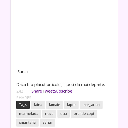
Sursa
Daca ti-a placut articolul, il poti da mai departe:
242
Share
Tweet
Subscribe
SHARES
Tags
faina
lamaie
lapte
margarina
marmelada
nuca
oua
praf de copt
smantana
zahar