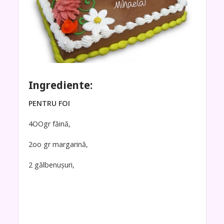
Ingrediente:
PENTRU FOI
4OOgr făină,
2oo gr margarină,
2 gălbenușuri,