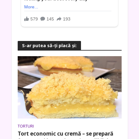
S-ar putea să-ţi placă şi:
TORTURI
Tort economic cu cremă – se prepară