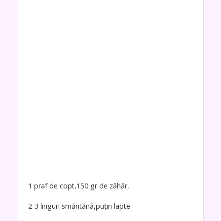
1 praf de copt,150 gr de zăhăr,
2-3 linguri smăntănă,puțin lapte