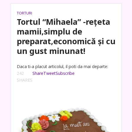
TORTURI
Tortul “Mihaela” -rețeta
mamii,simplu de
preparat,economică și cu
un gust minunat!
Daca ti-a placut articolul, il poti da mai departe:
242
Share
Tweet
Subscribe
SHARES