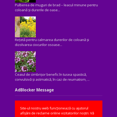
Pulberea de muguri de brad – leacul minune pentru
coloană și durerile de oase...
Rețetă pentru calmarea durerilor de coloană și
dizolvarea ciocurilor osoase...
Ceaiul de cimbrișor benefic în tusea spastică,
convulsivă şi astmatică, în caz de reumatism, ...
AdBlocker Message
Site-ul nostru web funcționează cu ajutorul
afișării de reclame online vizitatorilor noștri. Vă