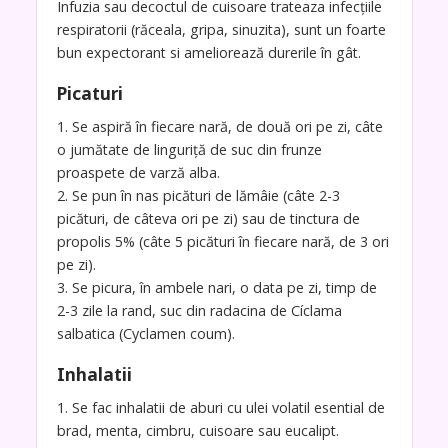
Infuzia sau decoctul de cuisoare trateaza infecţiile
respiratorii (răceala, gripa, sinuzita), sunt un foarte
bun expectorant si ameliorează durerile în gât.
Picaturi
1. Se aspiră în fiecare nară, de două ori pe zi, câte
o jumătate de linguriţă de suc din frunze
proaspete de varză alba.
2. Se pun în nas picături de lămâie (câte 2-3
picături, de câteva ori pe zi) sau de tinctura de
propolis 5% (câte 5 picături în fiecare nară, de 3 ori
pe zi).
3. Se picura, în ambele nari, o data pe zi, timp de
2-3 zile la rand, suc din radacina de Cíclama
salbatica (Cyclamen coum).
Inhalatii
1. Se fac inhalatii de aburi cu ulei volatil esential de
brad, menta, cimbru, cuisoare sau eucalipt.