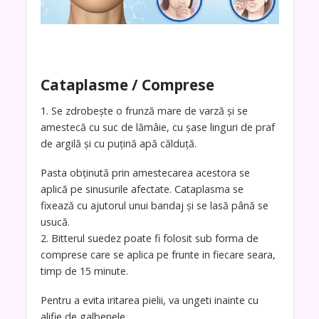
Cataplasme / Comprese
1. Se zdrobeşte o frunză mare de varză şi se
amestecă cu suc de lămâie, cu şase linguri de praf
de argilă şi cu puţină apă călduţă.
Pasta obţinută prin amestecarea acestora se
aplică pe sinusurile afectate. Cataplasma se
fixează cu ajutorul unui bandaj şi se lasă până se
usucă.
2. Bitterul suedez poate fi folosit sub forma de
comprese care se aplica pe frunte in fiecare seara,
timp de 15 minute.
Pentru a evita iritarea pielii, va ungeti inainte cu
alifie de galbenele.