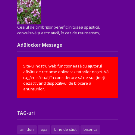
Ceaiul de cimbrișor benefic în tusea spastică,
convulsivă şi astmatică, în caz de reumatism, ...
AdBlocker Message
Site-ul nostru web funcționează cu ajutorul
afișării de reclame online vizitatorilor noștri. Vă
rugăm să luați în considerare să ne susțineți
dezactivând dispozitivul de blocare a
anunțurilor.
TAG-uri
amidon
apa
bine de stiut
biserica