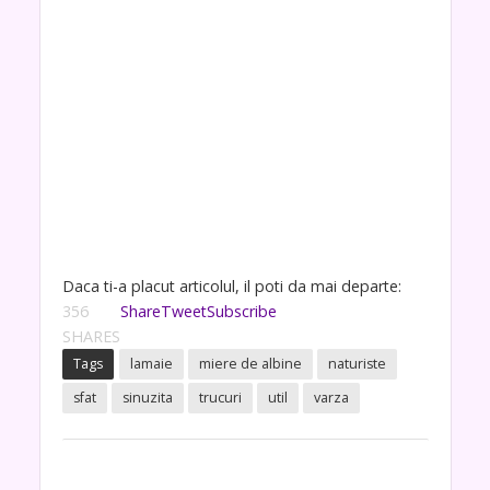
Daca ti-a placut articolul, il poti da mai departe:
356
Share
Tweet
Subscribe
SHARES
Tags
lamaie
miere de albine
naturiste
sfat
sinuzita
trucuri
util
varza