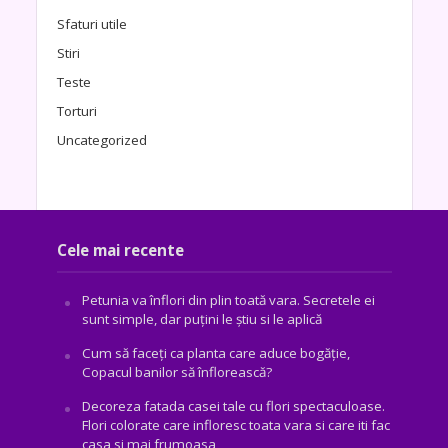
Sfaturi utile
Stiri
Teste
Torturi
Uncategorized
Cele mai recente
Petunia va înflori din plin toată vara. Secretele ei
sunt simple, dar puțini le știu si le aplică
Cum să faceți ca planta care aduce bogăţie,
Copacul banilor să înflorească?
Decoreza fatada casei tale cu flori spectaculoase.
Flori colorate care infloresc toata vara si care iti fac
casa si mai frumoasa