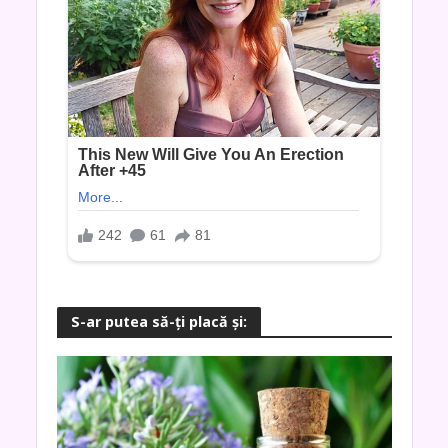
S-ar putea să-ţi placă şi: