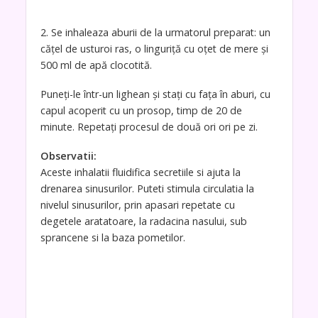
2. Se inhaleaza aburii de la urmatorul preparat: un
căţel de usturoi ras, o linguriţă cu oţet de mere şi
500 ml de apă clocotită.
Puneţi-le într-un lighean şi staţi cu faţa în aburi, cu
capul acoperit cu un prosop, timp de 20 de
minute. Repetaţi procesul de două ori ori pe zi.
Observatii:
Aceste inhalatii fluidifica secretiile si ajuta la
drenarea sinusurilor. Puteti stimula circulatia la
nivelul sinusurilor, prin apasari repetate cu
degetele aratatoare, la radacina nasului, sub
sprancene si la baza pometilor.