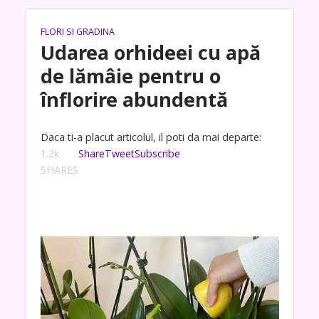
FLORI SI GRADINA
Udarea orhideei cu apă
de lămâie pentru o
înflorire abundentă
Daca ti-a placut articolul, il poti da mai departe:
1.2k
Share
Tweet
Subscribe
SHARES