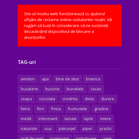
Site-ul nostru web funcționează cu ajutorul
afișării de reclame online vizitatorilor noștri. Vă
rugăm să luați în considerare să ne susțineți
dezactivând dispozitivul de blocare a
anunțurilor.
TAG-uri
amidon
apa
bine de stiut
biserica
bucatarie
bucurie
bunatate
cacao
ceapa
ciocolata
credinta
dieta
durere
faina
flori
frisca
frumusete
gradina
inedit
interesant
lamaie
lapte
miere
naturiste
oua
patrunjel
piper
practic
praf de copt
rugaciune
sarbatoare
sare