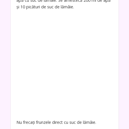
apă cu suc de lămâie. Se amestecă 200 ml de apă
și 10 picături de suc de lămâie.
Nu frecați frunzele direct cu suc de lămâie.