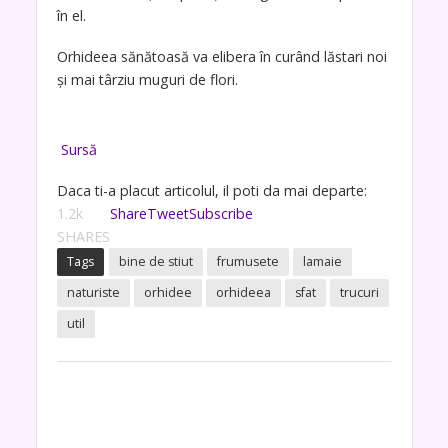
în el.
Orhideea sănătoasă va elibera în curând lăstari noi
și mai târziu muguri de flori.
Sursă
Daca ti-a placut articolul, il poti da mai departe:
1.2k
Share
Tweet
Subscribe
SHARES
Tags
bine de stiut
frumusete
lamaie
naturiste
orhidee
orhideea
sfat
trucuri
util