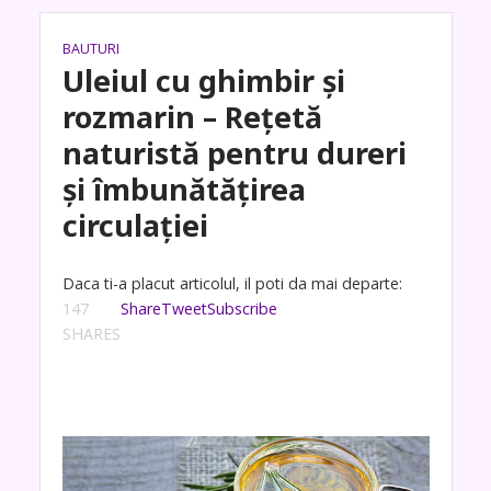
BAUTURI
Uleiul cu ghimbir și
rozmarin – Rețetă
naturistă pentru dureri
și îmbunătățirea
circulației
Daca ti-a placut articolul, il poti da mai departe:
147
Share
Tweet
Subscribe
SHARES