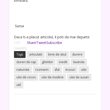
lombară.
Sursa
Daca ti-a placut articolul, il poti da mai departe:
147
Share
Tweet
Subscribe
SHARES
Tags
articulatii
bine de stiut
durere
dureri de cap
ghimbir
inedit
lavanda
naturiste
rozmarin
sfat
trucuri
ulei
ulei de cocos
ulei de masline
ulei de susan
util