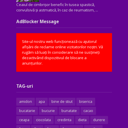
Ceaiul de cimbrișor benefic în tusea spastică,
convulsivă şi astmatică, în caz de reumatism, ...
AdBlocker Message
Site-ul nostru web funcționează cu ajutorul
afișării de reclame online vizitatorilor noștri. Vă
rugăm să luați în considerare să ne susțineți
dezactivând dispozitivul de blocare a
anunțurilor.
TAG-uri
amidon
apa
bine de stiut
biserica
bucatarie
bucurie
bunatate
cacao
ceapa
ciocolata
credinta
dieta
durere