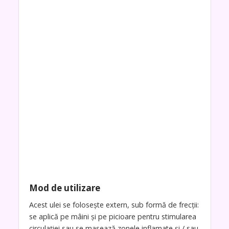
Mod de utilizare
Acest ulei se folosește extern, sub formă de frecții:
se aplică pe mâini și pe picioare pentru stimularea
circulației sau se masează zonele inflamate și / sau