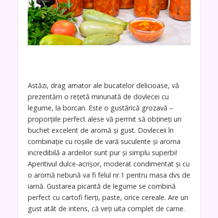
Astăzi, drag amator ale bucatelor delicioase, vă
prezentăm o rețetă minunată de dovlecei cu
legume, la borcan. Este o gustărică grozavă –
proporțiile perfect alese vă permit să obțineți un
buchet excelent de aromă și gust. Dovleceii în
combinație cu roșiile de vară suculente și aroma
incredibilă a ardeilor sunt pur și simplu superbi!
Aperitivul dulce-acrișor, moderat condimentat și cu
o aromă nebună va fi felul nr.1 pentru masa dvs de
iarnă. Gustarea picantă de legume se combină
perfect cu cartofi fierți, paste, orice cereale. Are un
gust atât de intens, că veți uita complet de carne.