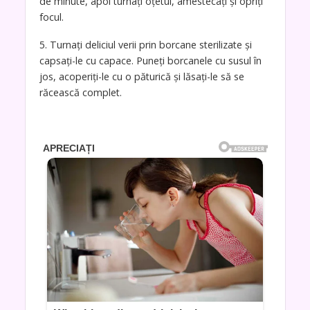
de minute, apoi turnați oțetul, amestecați și opriți
focul.
5. Turnați deliciul verii prin borcane sterilizate și
capsați-le cu capace. Puneți borcanele cu susul în
jos, acoperiți-le cu o păturică și lăsați-le să se
răcească complet.