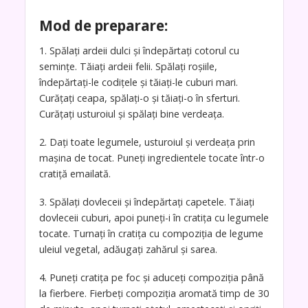
Mod de preparare:
1. Spălați ardeii dulci și îndepărtați cotorul cu
semințe. Tăiați ardeii felii. Spălați roșiile,
îndepărtați-le codițele și tăiați-le cuburi mari.
Curățați ceapa, spălați-o și tăiați-o în sferturi.
Curățați usturoiul și spălați bine verdeața.
2. Dați toate legumele, usturoiul și verdeața prin
mașina de tocat. Puneți ingredientele tocate într-o
cratiță emailată.
3. Spălați dovleceii și îndepărtați capetele. Tăiați
dovleceii cuburi, apoi puneți-i în cratița cu legumele
tocate. Turnați în cratița cu compoziția de legume
uleiul vegetal, adăugați zahărul și sarea.
4. Puneți cratița pe foc și aduceți compoziția până
la fierbere. Fierbeți compoziția aromată timp de 30