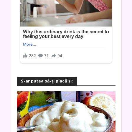
S-ar putea să-ţi placă şi: