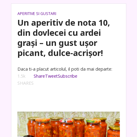
APERITIVE SI GUSTARI
Un aperitiv de nota 10,
din dovlecei cu ardei
grași – un gust ușor
picant, dulce-acrișor!
Daca ti-a placut articolul, il poti da mai departe:
1.5k
Share
Tweet
Subscribe
SHARES