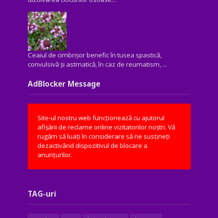
Ceaiul de cimbrișor benefic în tusea spastică,
convulsivă şi astmatică, în caz de reumatism, ...
AdBlocker Message
Site-ul nostru web funcționează cu ajutorul
afișării de reclame online vizitatorilor noștri. Vă
rugăm să luați în considerare să ne susțineți
dezactivând dispozitivul de blocare a
anunțurilor.
TAG-uri