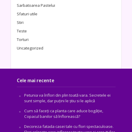
Sarbatoarea Pastelui
Sfaturi utile
Stiri
Teste
Torturi
Uncategorized
Cele mai recente
Petunia va înflori din plin toată vara. Secretele ei
sunt simple, dar puțini le știu si le aplică
Cum să faceți ca planta care aduce bogăţie,
Copacul banilor să înflorească?
Decoreza fatada casei tale cu flori spectaculoase.