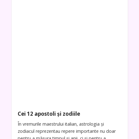
Cei 12 apostoli și zodiile
În vremurile maestrului italian, astrologia și
zodiacul reprezentau repere importante nu doar
pentru a măsura timpul și anii, ci și pentru a