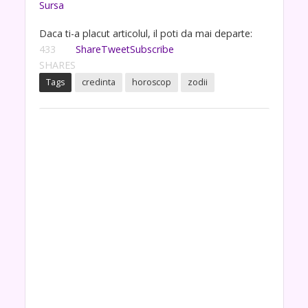
Sursa
Daca ti-a placut articolul, il poti da mai departe:
433
Share
Tweet
Subscribe
SHARES
Tags
credinta
horoscop
zodii