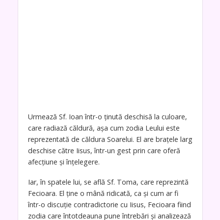
Urmează Sf. Ioan într-o ținută deschisă la culoare,
care radiază căldură, așa cum zodia Leului este
reprezentată de căldura Soarelui. El are brațele larg
deschise către Iisus, într-un gest prin care oferă
afecțiune și înțelegere.
Iar, în spatele lui, se află Sf. Toma, care reprezintă
Fecioara. El ține o mână ridicată, ca și cum ar fi
într-o discuție contradictorie cu Iisus, Fecioara fiind
zodia care întotdeauna pune întrebări și analizează