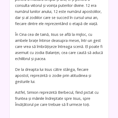
consulta viitorul și voința puterilor divine. 12 era
numărul lunilor anului, 12 este numărul apostolilor,
dar și al zodiilor care se succed în cursul unui an,
fiecare dintre ele reprezentând o etapă de viață.
În Cina cea de taină, Iisus se află la mijloc, cu
ambele brațe întinse deasupra mesei, într-un gest
care vrea să îmbrățișeze întreaga scenă. El poate fi
asemuit cu zodia Balanței, cea care caută să aducă
echilibrul și pacea.
De la dreapta lui Iisus către stânga, fiecare
apostol, reprezintă o zodie prin atitudinea și
gesturile lui.
Astfel, Simion reprezintă Berbecul, fiind pictat cu
fruntea și mâinile îndreptate spre Iisus, spre
Învățătorul pe care trebuie să îl urmeze toți.