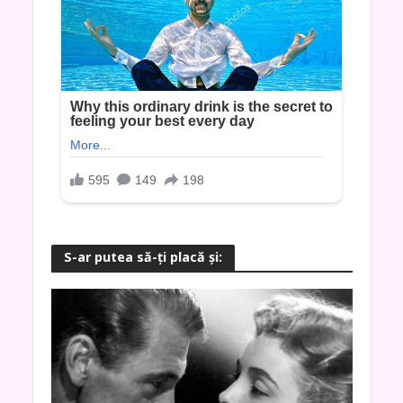
S-ar putea să-ţi placă şi: