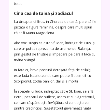
totul.
Cina cea de taină și zodiacul
La dreapta lui Iisus, în Cina cea de taină, pare să fie
pictată o figură feminină, despre care mulți spun
că ar fi Maria Magdalena.
Alte voci susțin că este Sf. Ioan, îndrăgit de Iisus, și
care ar putea reprezenta de asemenea Balanța,
prin gestul de liniștire și împăcare pe care îl face cu
mâna stângă.
În fața ei, într-o postură detașată față de ceilalți,
este Iuda Iscarioteanul, care poate fi asemuit cu
Scorpionul, zodia banilor, dar și a morții.
În spatele lui Iuda, îndreptat către Sf. Ioan, se află
Petru, pescarul de suflete, asemuit cu Săgetătorul,
cel care răspândește învățătura și cunoașterea
printre credincioși. Săgetătorul guvernează viața