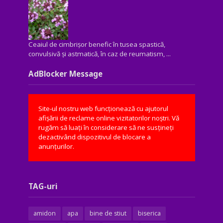
Ceaiul de cimbrișor benefic în tusea spastică,
convulsivă şi astmatică, în caz de reumatism, ...
AdBlocker Message
Site-ul nostru web funcționează cu ajutorul
afișării de reclame online vizitatorilor noștri. Vă
rugăm să luați în considerare să ne susțineți
dezactivând dispozitivul de blocare a
anunțurilor.
TAG-uri
amidon
apa
bine de stiut
biserica