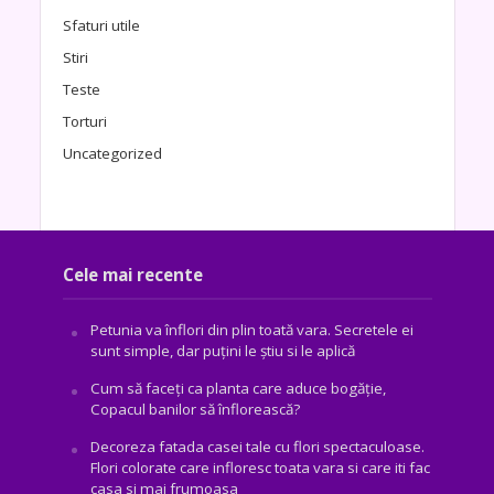
Sfaturi utile
Stiri
Teste
Torturi
Uncategorized
Cele mai recente
Petunia va înflori din plin toată vara. Secretele ei
sunt simple, dar puțini le știu si le aplică
Cum să faceți ca planta care aduce bogăţie,
Copacul banilor să înflorească?
Decoreza fatada casei tale cu flori spectaculoase.
Flori colorate care infloresc toata vara si care iti fac
casa si mai frumoasa