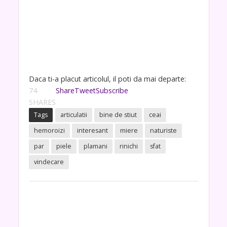
Daca ti-a placut articolul, il poti da mai departe:
74
Share
Tweet
Subscribe
SHARES
Tags
articulatii
bine de stiut
ceai
hemoroizi
interesant
miere
naturiste
par
piele
plamani
rinichi
sfat
vindecare