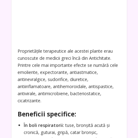
Proprietăţile terapeutice ale acestei plante erau
cunoscute de medicii greci încă din Antichitate.
Printre cele mai importante efecte se numără cele
emoliente, expectorante, antiastmatice,
antinevralgice, sudorifice, diuretice,
antiinflamatoare, antihemoroidale, antispastice,
antivirale, antimicrobiene, bacteriostatice,
cicatrizante.
Beneficii specifice:
În boli respiratorii:
tuse, bronşită acută şi
cronică, guturai, gripă, catar bronşic,