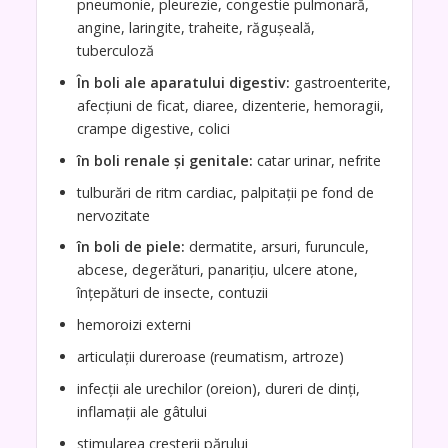
pneumonie, pleurezie, congestie pulmonară,
angine, laringite, traheite, răguşeală,
tuberculoză
În boli ale aparatului digestiv:
gastroenterite,
afecţiuni de ficat, diaree, dizenterie, hemoragii,
crampe digestive, colici
în boli renale şi genitale:
catar urinar, nefrite
tulburări de ritm cardiac, palpitaţii pe fond de
nervozitate
în boli de piele:
dermatite, arsuri, furuncule,
abcese, degerături, panariţiu, ulcere atone,
înţepături de insecte, contuzii
hemoroizi externi
articulaţii dureroase (reumatism, artroze)
infecţii ale urechilor (oreion), dureri de dinţi,
inflamaţii ale gâtului
stimularea creşterii părului