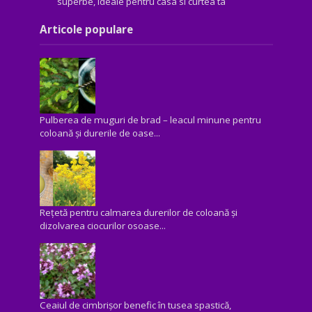
superbe, ideale pentru casa si curtea ta
Articole populare
Pulberea de muguri de brad – leacul minune pentru
coloană și durerile de oase...
Rețetă pentru calmarea durerilor de coloană și
dizolvarea ciocurilor osoase...
Ceaiul de cimbrișor benefic în tusea spastică,