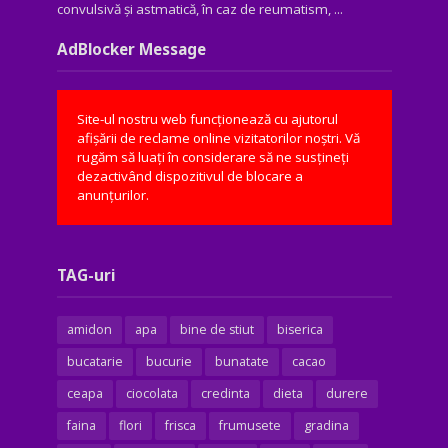
convulsivă şi astmatică, în caz de reumatism, ...
AdBlocker Message
Site-ul nostru web funcționează cu ajutorul
afișării de reclame online vizitatorilor noștri. Vă
rugăm să luați în considerare să ne susțineți
dezactivând dispozitivul de blocare a
anunțurilor.
TAG-uri
amidon
apa
bine de stiut
biserica
bucatarie
bucurie
bunatate
cacao
ceapa
ciocolata
credinta
dieta
durere
faina
flori
frisca
frumusete
gradina