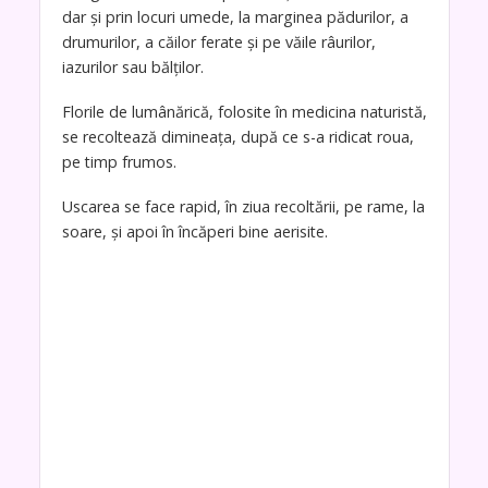
dar şi prin locuri umede, la marginea pădurilor, a
drumurilor, a căilor ferate şi pe văile râurilor,
iazurilor sau bălţilor.
Florile de lumânărică, folosite în medicina naturistă,
se recoltează dimineaţa, după ce s-a ridicat roua,
pe timp frumos.
Uscarea se face rapid, în ziua recoltării, pe rame, la
soare, şi apoi în încăperi bine aerisite.