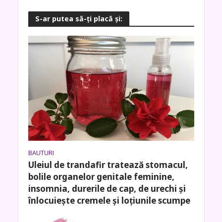
S-ar putea să-ţi placă şi:
BAUTURI
Uleiul de trandafir tratează stomacul,
bolile organelor genitale feminine,
insomnia, durerile de cap, de urechi și
înlocuiește cremele și loțiunile scumpe