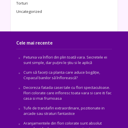
Torturi
Uncategorized
Cele mai recente
Petunia va înflori din plin toată vara. Secretele ei
sunt simple, dar puțini le știu si le aplică
Cum să faceți ca planta care aduce bogăţie,
Copacul banilor să înflorească?
Decoreza fatada casei tale cu flori spectaculoase.
Flori colorate care infloresc toata vara si care iti fac
casa si mai frumoasa
Tufe de trandafiri extraordinare, pozitionate in
arcade sau straturi fantastice
Aranjamentele din flori colorate sunt absolut