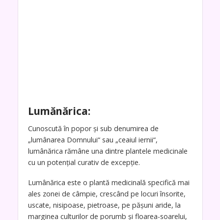
Lumănărica:
Cunoscută în popor şi sub denumirea de
„lumânarea Domnului“ sau „ceaiul iernii“,
lumânărica rămâne una dintre plantele medicinale
cu un potenţial curativ de excepţie.
Lumânărica este o plantă medicinală specifică mai
ales zonei de câmpie, crescând pe locuri însorite,
uscate, nisipoase, pietroase, pe păşuni aride, la
marginea culturilor de porumb şi floarea-soarelui,