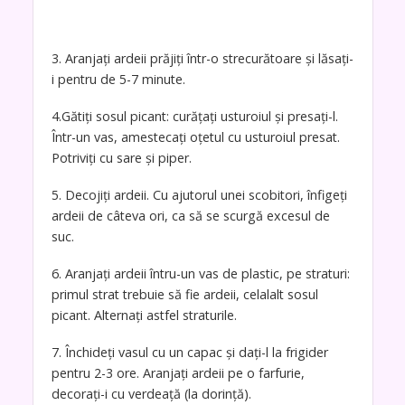
3. Aranjați ardeii prăjiți într-o strecurătoare și lăsați-
i pentru de 5-7 minute.
4.Gătiți sosul picant: curățați usturoiul și presați-l.
Într-un vas, amestecați oțetul cu usturoiul presat.
Potriviți cu sare și piper.
5. Decojiți ardeii. Cu ajutorul unei scobitori, înfigeți
ardeii de câteva ori, ca să se scurgă excesul de
suc.
6. Aranjați ardeii întru-un vas de plastic, pe straturi:
primul strat trebuie să fie ardeii, celalalt sosul
picant. Alternați astfel straturile.
7. Închideți vasul cu un capac și dați-l la frigider
pentru 2-3 ore. Aranjați ardeii pe o farfurie,
decorați-i cu verdeață (la dorință).