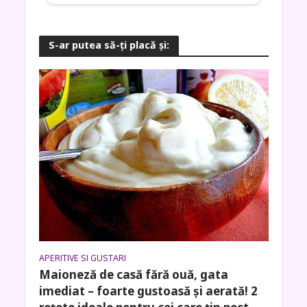
S-ar putea să-ţi placă şi:
APERITIVE SI GUSTARI
Maioneză de casă fără ouă, gata
imediat – foarte gustoasă și aerată! 2