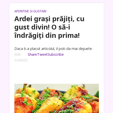
APERITIVE SI GUSTARI
Ardei grași prăjiți, cu
gust divin! O să-i
îndrăgiți din prima!
Daca ti-a placut articolul, il poti da mai departe:
696
Share
Tweet
Subscribe
SHARES