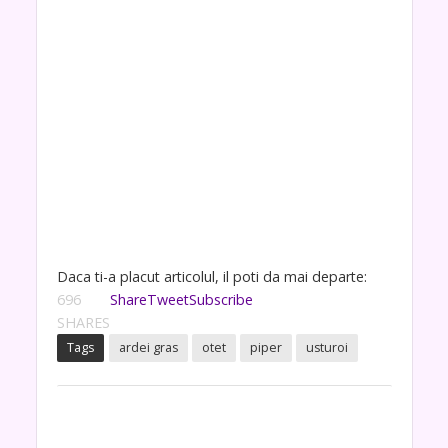
Daca ti-a placut articolul, il poti da mai departe:
696
Share
Tweet
Subscribe
SHARES
Tags
ardei gras
otet
piper
usturoi