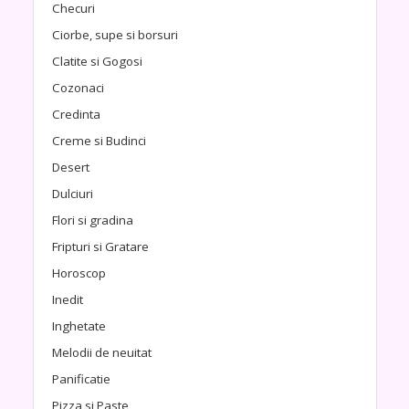
Checuri
Ciorbe, supe si borsuri
Clatite si Gogosi
Cozonaci
Credinta
Creme si Budinci
Desert
Dulciuri
Flori si gradina
Fripturi si Gratare
Horoscop
Inedit
Inghetate
Melodii de neuitat
Panificatie
Pizza si Paste