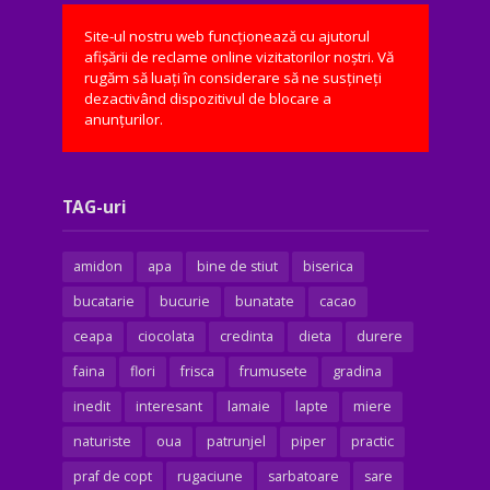
Site-ul nostru web funcționează cu ajutorul
afișării de reclame online vizitatorilor noștri. Vă
rugăm să luați în considerare să ne susțineți
dezactivând dispozitivul de blocare a
anunțurilor.
TAG-uri
amidon
apa
bine de stiut
biserica
bucatarie
bucurie
bunatate
cacao
ceapa
ciocolata
credinta
dieta
durere
faina
flori
frisca
frumusete
gradina
inedit
interesant
lamaie
lapte
miere
naturiste
oua
patrunjel
piper
practic
praf de copt
rugaciune
sarbatoare
sare