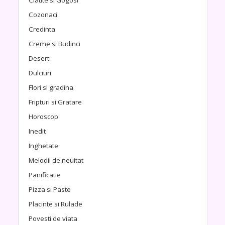
Clatite si Gogosi
Cozonaci
Credinta
Creme si Budinci
Desert
Dulciuri
Flori si gradina
Fripturi si Gratare
Horoscop
Inedit
Inghetate
Melodii de neuitat
Panificatie
Pizza si Paste
Placinte si Rulade
Povesti de viata