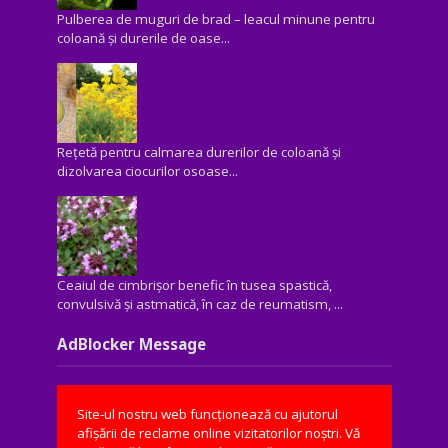
Pulberea de muguri de brad – leacul minune pentru
coloană și durerile de oase...
Rețetă pentru calmarea durerilor de coloană și
dizolvarea ciocurilor osoase...
Ceaiul de cimbrișor benefic în tusea spastică,
convulsivă şi astmatică, în caz de reumatism, ...
AdBlocker Message
Site-ul nostru web funcționează cu ajutorul
afișării de reclame online vizitatorilor noștri. Vă