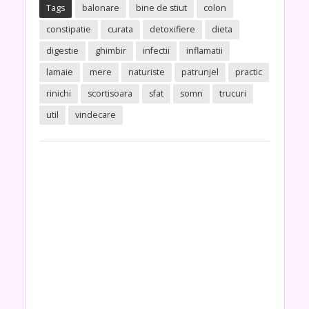
Tags
balonare
bine de stiut
colon
constipatie
curata
detoxifiere
dieta
digestie
ghimbir
infectii
inflamatii
lamaie
mere
naturiste
patrunjel
practic
rinichi
scortisoara
sfat
somn
trucuri
util
vindecare