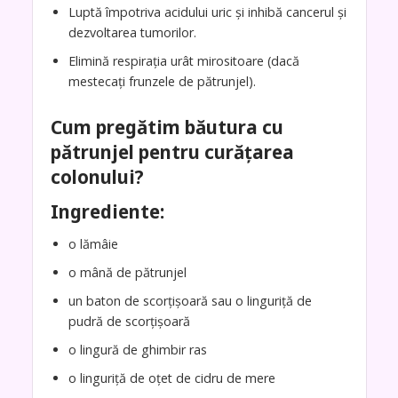
Luptă împotriva acidului uric și inhibă cancerul și
dezvoltarea tumorilor.
Elimină respirația urât mirositoare (dacă
mestecați frunzele de pătrunjel).
Cum pregătim băutura cu
pătrunjel pentru curățarea
colonului?
Ingrediente:
o lămâie
o mână de pătrunjel
un baton de scorțișoară sau o linguriță de
pudră de scorțișoară
o lingură de ghimbir ras
o linguriță de oțet de cidru de mere