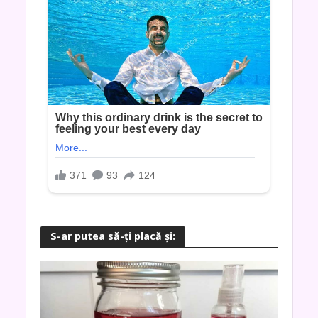
S-ar putea să-ţi placă şi: