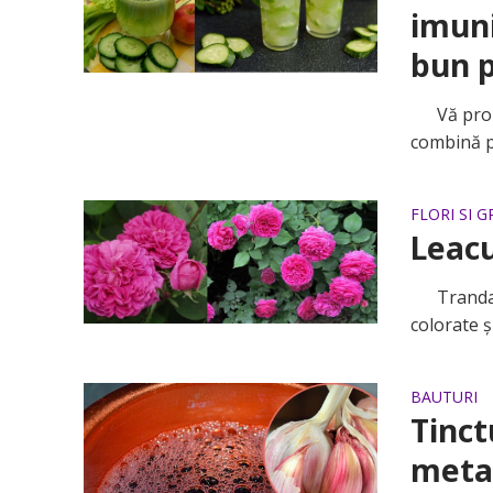
imuni
bun p
Vă propun
combină pe
FLORI SI 
Leacu
Trandafiru
colorate ş
BAUTURI
Tinct
metab