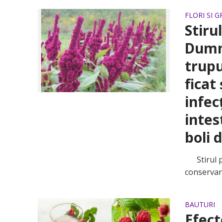
FLORI SI 
Stiru
Dumne
trupu
ficat
infec
intes
boli 
Stirul pla
conservare
BAUTURI
Efect