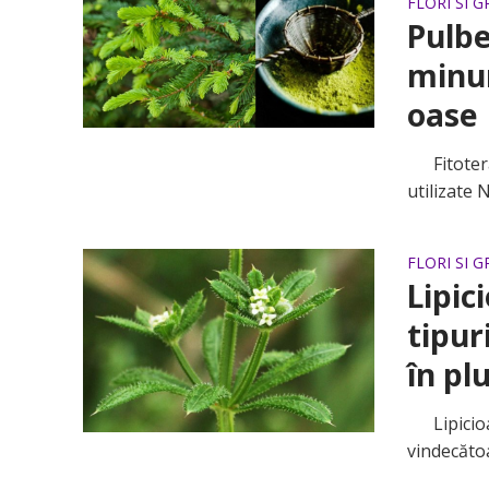
FLORI SI 
Pulbe
minun
oase
Fitotera
utilizate 
FLORI SI 
Lipic
tipuri
în pl
Lipicioas
vindecătoa