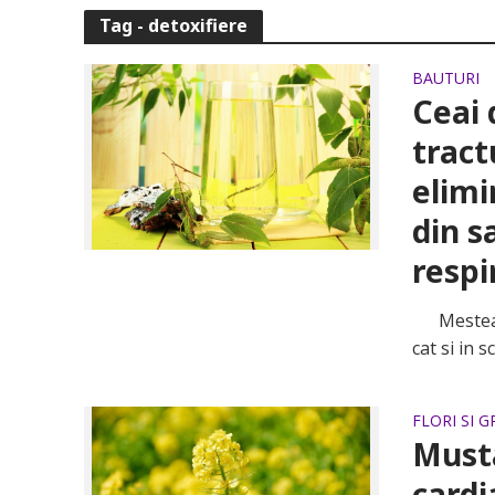
Tag - detoxifiere
BAUTURI
Ceai 
tract
elimi
din s
respi
Mesteacan
cat si in 
FLORI SI 
Musta
cardi