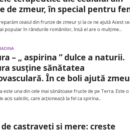
e de zmeur, în special pentru fe
răm ceaiul din frunze de zmeur şi la ce ne ajută Acest ce
ai popular în rândurile românilor, însă el are o mulţime...
GRADINA
a – „ aspirina ” dulce a naturii.
ra susține sănătatea
ovasculară. În ce boli ajută zme
te una din cele mai sănătoase fructe de pe Terra. Este o
 acis salicilic, care acționează la fel ca spirina...
 de castraveți și mere: crește