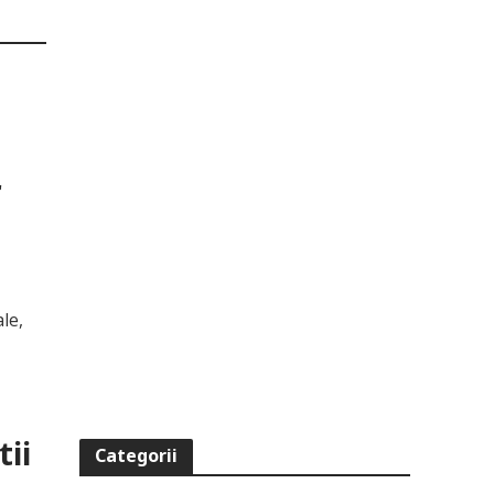
r
le,
ii
Categorii
,