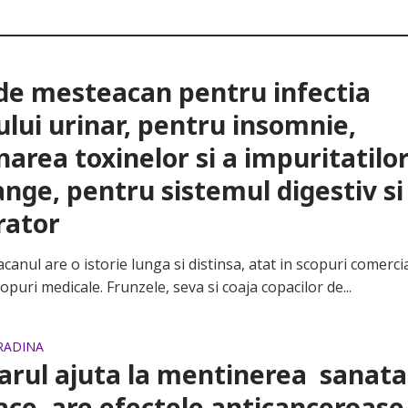
de mesteacan pentru infectia
ului urinar, pentru insomnie,
narea toxinelor si a impuritatilo
ange, pentru sistemul digestiv si
rator
ul are o istorie lunga si distinsa, atat in scopuri comercia
scopuri medicale. Frunzele, seva si coaja copacilor de...
GRADINA
rul ajuta la mentinerea sanatat
ace, are efectele anticanceroase