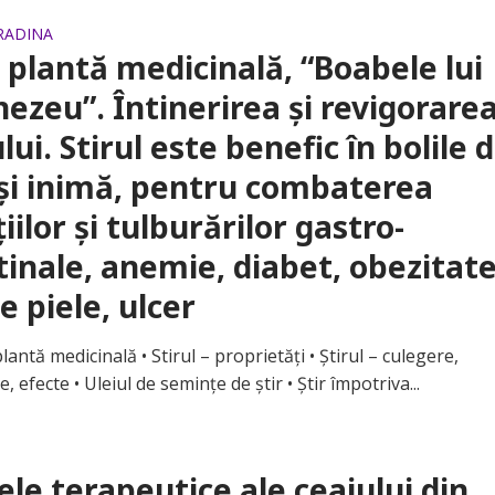
GRADINA
l plantă medicinală, “Boabele lui
zeu”. Întinerirea şi revigorare
lui. Stirul este benefic în bolile 
 şi inimă, pentru combaterea
ţiilor şi tulburărilor gastro-
tinale, anemie, diabet, obezitate
de piele, ulcer
ntă medicinală • Stirul – proprietăţi • Ştirul – culegere,
, efecte • Uleiul de seminţe de ştir • Ştir împotriva...
ele terapeutice ale ceaiului din