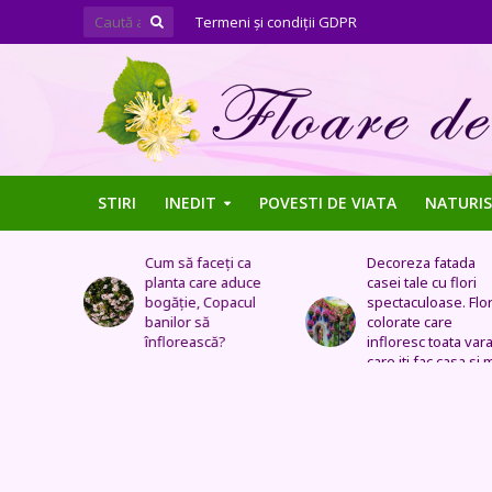
Termeni şi condiţii GDPR
STIRI
INEDIT
POVESTI DE VIATA
NATURIS
ți ca
Decoreza fatada
Tufe de trandafiri
 aduce
casei tale cu flori
extraordinare,
pacul
spectaculoase. Flori
pozitionate in arca
colorate care
sau straturi
?
infloresc toata vara si
fantastice
care iti fac casa si mai
frumoasa