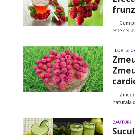
frunz
Cum prepa
este cel m
FLORI SI 
Zmeur
Zmeu
cardi
Zmeura es
naturală de
BAUTURI
Sucul