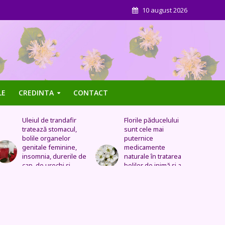
10 august 2026
LE
CREDINTA
CONTACT
Florile păducelului
Panseluța sălbatică –
sunt cele mai
Este eficientă pentru
puternice
cistită, ameliorează
medicamente
constipația, are grijă
naturale în tratarea
de sănătatea urinară,
bolilor de inimă şi a
tratează problemele
celor vasculare.
respiratorii
Sechele postinfarct,
colesterol marit