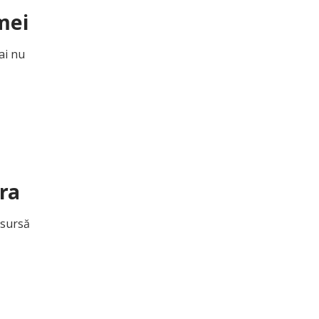
mei
ai nu
ura
 sursă