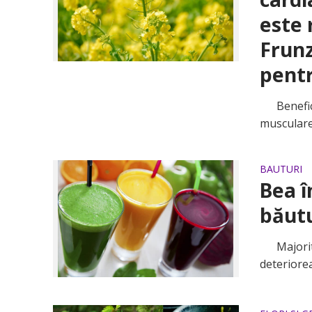
este 
Frunz
pentr
Beneficii
musculare,
BAUTURI
Bea î
băutu
Majoritat
deteriorea