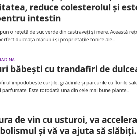
tatea, reduce colesterolul și est
entru intestin
 o rețetă de suc verde din castraveți și mere. Această reț
rfect dulceața mărului și proprietățile tonice ale...
GRADINA
ri băbeşti cu trandafiri de dulce
l împodobeşte curțile, grădinile şi parcurile cu florile sal
i parfumate. Este totodată una din cele mai bune plante...
ura de vin cu usturoi, va acceler
olismul și vă va ajuta să slăbiți.