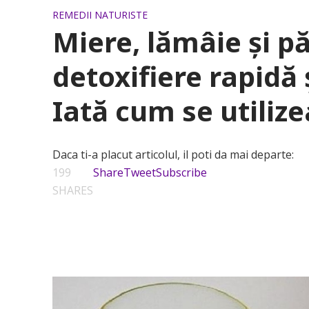
REMEDII NATURISTE
Miere, lămâie și p
detoxifiere rapidă
Iată cum se utiliz
Daca ti-a placut articolul, il poti da mai departe:
199
Share
Tweet
Subscribe
SHARES