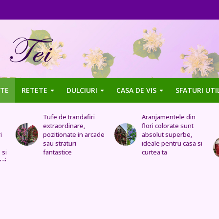
TE
RETETE
DULCIURI
CASA DE VIS
SFATURI UTI
Aranjamentele din
Uleiul de trandafir
flori colorate sunt
tratează stomacul,
de
absolut superbe,
bolile organelor
ideale pentru casa si
genitale feminine,
curtea ta
insomnia, durerile de
cap, de urechi și
înlocuiește cremele
și loțiunile scumpe