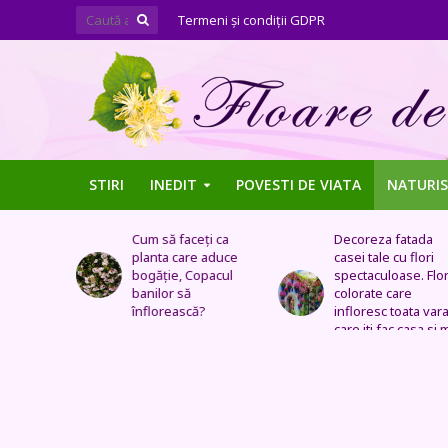
Termeni şi condiţii GDPR
STIRI
INEDIT
POVESTI DE VIATA
NATURIS
ți ca
Decoreza fatada
Tufe de trandafiri
 aduce
casei tale cu flori
extraordinare,
pacul
spectaculoase. Flori
pozitionate in arca
colorate care
sau straturi
?
infloresc toata vara si
fantastice
care iti fac casa si mai
frumoasa