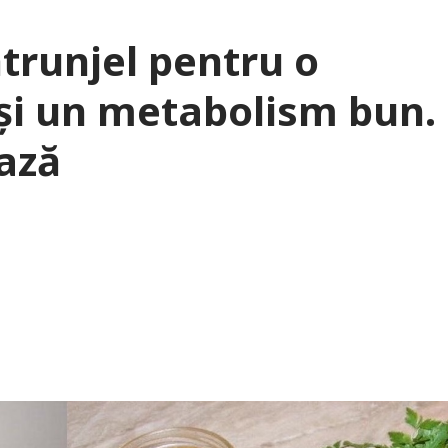
ătrunjel pentru o
 și un metabolism bun.
ează