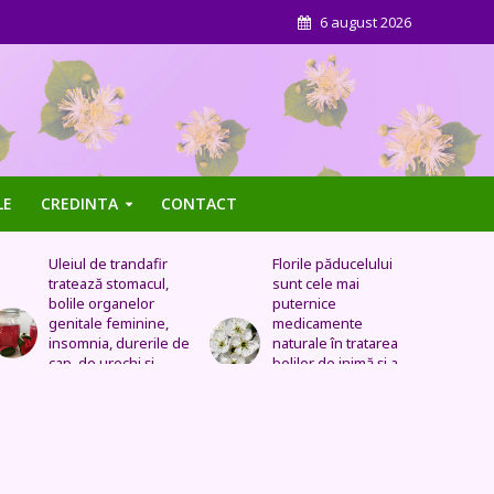
6 august 2026
LE
CREDINTA
CONTACT
Florile păducelului
Panseluța sălbatică –
sunt cele mai
Este eficientă pentru
puternice
cistită, ameliorează
medicamente
constipația, are grijă
naturale în tratarea
de sănătatea urinară,
bolilor de inimă şi a
tratează problemele
celor vasculare.
respiratorii
Sechele postinfarct,
colesterol marit