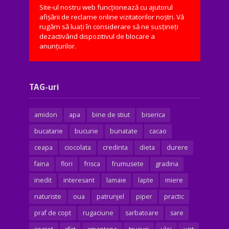
Site-ul nostru web funcționează cu ajutorul
afișării de reclame online vizitatorilor noștri. Vă
rugăm să luați în considerare să ne susțineți
dezactivând dispozitivul de blocare a
anunțurilor.
TAG-uri
amidon
apa
bine de stiut
biserica
bucatarie
bucurie
bunatate
cacao
ceapa
ciocolata
credinta
dieta
durere
faina
flori
frisca
frumusete
gradina
inedit
interesant
lamaie
lapte
miere
naturiste
oua
patrunjel
piper
practic
praf de copt
rugaciune
sarbatoare
sare