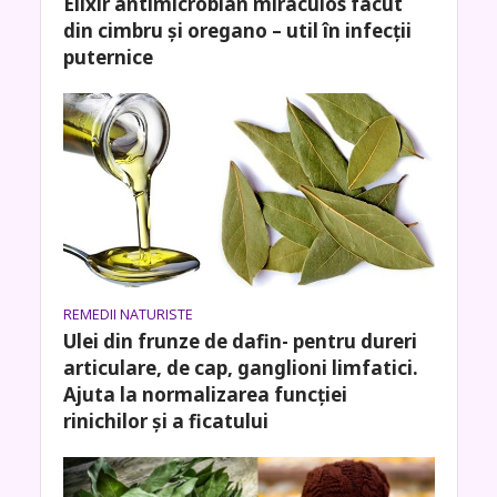
Elixir antimicrobian miraculos facut
din cimbru și oregano – util în infecții
puternice
REMEDII NATURISTE
Ulei din frunze de dafin- pentru dureri
articulare, de cap, ganglioni limfatici.
Ajuta la normalizarea funcției
rinichilor și a ficatului