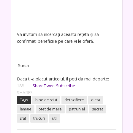
Vă invităm să încercați această rețetă și să
confirmați beneficiile pe care vi le oferă.
Sursa
Daca ti-a placut articolul, il poti da mai departe:
188
Share
Tweet
Subscribe
SHARES
Tags
bine de stiut
detoxifiere
dieta
lamaie
otet de mere
patrunjel
secret
sfat
trucuri
util