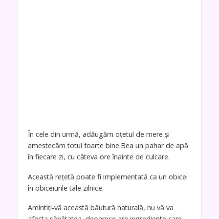
În cele din urmă, adăugăm oțetul de mere și
amestecăm totul foarte bine.Bea un pahar de apă
în fiecare zi, cu câteva ore înainte de culcare.
Această rețetă poate fi implementată ca un obicei
în obiceiurile tale zilnice.
Amintiți-vă această băutură naturală, nu vă va
afecta sănătatea, deoarece are ingrediente care