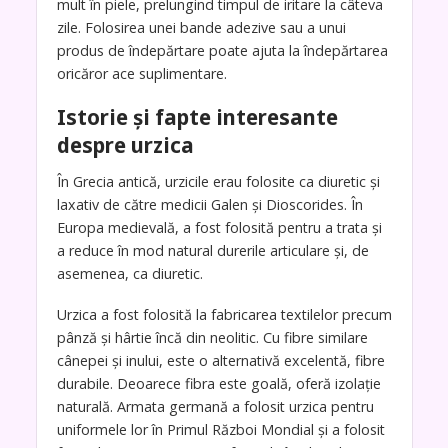
mult în piele, prelungind timpul de iritare la câteva
zile. Folosirea unei bande adezive sau a unui
produs de îndepărtare poate ajuta la îndepărtarea
oricăror ace suplimentare.
Istorie și fapte interesante
despre urzica
În Grecia antică, urzicile erau folosite ca diuretic și
laxativ de către medicii Galen și Dioscorides. În
Europa medievală, a fost folosită pentru a trata și
a reduce în mod natural durerile articulare și, de
asemenea, ca diuretic.
Urzica a fost folosită la fabricarea textilelor precum
pânză și hârtie încă din neolitic. Cu fibre similare
cânepei și inului, este o alternativă excelentă, fibre
durabile. Deoarece fibra este goală, oferă izolație
naturală. Armata germană a folosit urzica pentru
uniformele lor în Primul Război Mondial și a folosit