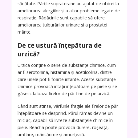
sănătate. Părțile supraterane au ajutat de obicei la
ameliorarea alergiilor și a altor probleme legate de
respirație. Rădăcinile sunt capabile să ofere
ameliorarea tulburărilor urinare și a prostatei
mărite.
De ce ustură înțepătura de
urzică?
Urzica conține o serie de substanțe chimice, cum
ar fi serotonina, histamina și acetilcolina, dintre
care unele pot fi foarte iritante. Aceste substanțe
chimice provoacă iritații înțepătoare pe piele și se
găsesc la baza firelor de păr fine de pe urzică.
Când sunt atinse, vârfurile fragile ale firelor de păr
înțepătoare se desprind. Părul rămas devine un
mic ac, capabil să livreze substanțele chimice în
piele. Reacția poate provoca durere, roșeață,
umflare, mâncărime și amorțeală.