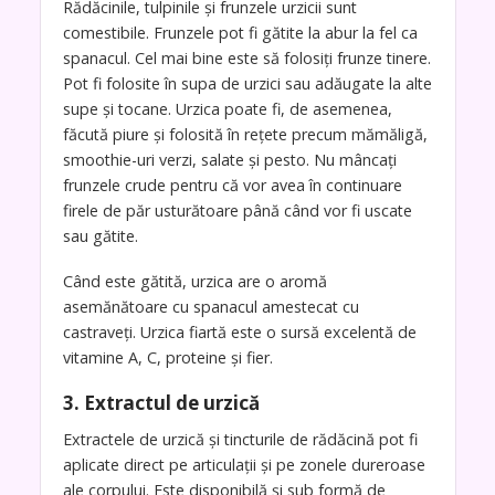
Rădăcinile, tulpinile și frunzele urzicii sunt
comestibile. Frunzele pot fi gătite la abur la fel ca
spanacul. Cel mai bine este să folosiți frunze tinere.
Pot fi folosite în supa de urzici sau adăugate la alte
supe și tocane. Urzica poate fi, de asemenea,
făcută piure și folosită în rețete precum mămăligă,
smoothie-uri verzi, salate și pesto. Nu mâncați
frunzele crude pentru că vor avea în continuare
firele de păr usturătoare până când vor fi uscate
sau gătite.
Când este gătită, urzica are o aromă
asemănătoare cu spanacul amestecat cu
castraveți. Urzica fiartă este o sursă excelentă de
vitamine A, C, proteine ​​și fier.
3. Extractul de urzică
Extractele de urzică și tincturile de rădăcină pot fi
aplicate direct pe articulații și pe zonele dureroase
ale corpului. Este disponibilă și sub formă de