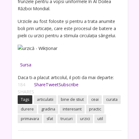
frunzele pentru a vopsi uniformele în Al Doilea
Război Mondial.
Urzicile au fost folosite și pentru a trata anumite
boli prin urticație, care este procesul de batere a
pielii cu urzici pentru a stimula circulația sângelui.
Sursa
Daca ti-a placut articolul, il poti da mai departe:
184
Share
Tweet
Subscribe
SHARES
Tags
articulatii
bine de stiut
ceai
curata
durere
gradina
interesant
practic
primavara
sfat
trucuri
urzici
util