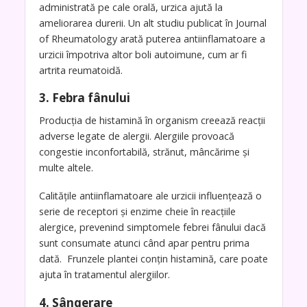
administrată pe cale orală, urzica ajută la
ameliorarea durerii. Un alt studiu publicat în Journal
of Rheumatology arată puterea antiinflamatoare a
urzicii împotriva altor boli autoimune, cum ar fi
artrita reumatoidă.
3. Febra fânului
Producția de histamină în organism creează reacții
adverse legate de alergii. Alergiile provoacă
congestie inconfortabilă, strănut, mâncărime și
multe altele.
Calitățile antiinflamatoare ale urzicii influențează o
serie de receptori și enzime cheie în reacțiile
alergice, prevenind simptomele febrei fânului dacă
sunt consumate atunci când apar pentru prima
dată. Frunzele plantei conțin histamină, care poate
ajuta în tratamentul alergiilor.
4. Sângerare