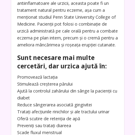
antiinflamatoare ale urzicii, aceasta poate fi un
tratament natural pentru eczeme, așa cum a
menționat studiul Penn State University College of
Medicine. Pacienții pot folosi o combinație de
urzică administrată pe cale orală pentru a combate
eczema pe plan intern, precum și o cremă pentru a
ameliora mâncărimea și roșeața erupției cutanate.
Sunt necesare mai multe
cercetări, dar urzica ajută în:
Promovează lactația
Stimulează creșterea părului
Ajută la controlul zahărului din sânge la pacienții cu
diabet
Reduce sângerarea asociată gingivitei
Tratați afecțiunile rinichilor și ale tractului urinar
Oferă scutire de retenția de apă
Preveniți sau tratați diareea
Scade fluxul menstrual