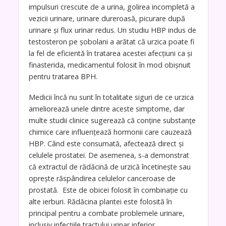
impulsuri crescute de a urina, golirea incompletă a
vezicii urinare, urinare dureroasă, picurare după
urinare și flux urinar redus. Un studiu HBP indus de
testosteron pe șobolani a arătat că urzica poate fi
la fel de eficientă în tratarea acestei afecțiuni ca și
finasterida, medicamentul folosit în mod obișnuit
pentru tratarea BPH.
Medicii încă nu sunt în totalitate siguri de ce urzica
ameliorează unele dintre aceste simptome, dar
multe studii clinice sugerează că conține substanțe
chimice care influențează hormonii care cauzează
HBP. Când este consumată, afectează direct și
celulele prostatei. De asemenea, s-a demonstrat
că extractul de rădăcină de urzică încetinește sau
oprește răspândirea celulelor canceroase de
prostată. Este de obicei folosit în combinație cu
alte ierburi. Rădăcina plantei este folosită în
principal pentru a combate problemele urinare,
inclusiv infecțiile tractului urinar inferior.