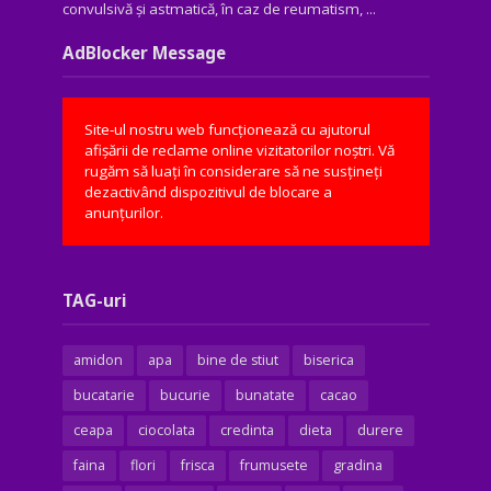
convulsivă şi astmatică, în caz de reumatism, ...
AdBlocker Message
Site-ul nostru web funcționează cu ajutorul
afișării de reclame online vizitatorilor noștri. Vă
rugăm să luați în considerare să ne susțineți
dezactivând dispozitivul de blocare a
anunțurilor.
TAG-uri
amidon
apa
bine de stiut
biserica
bucatarie
bucurie
bunatate
cacao
ceapa
ciocolata
credinta
dieta
durere
faina
flori
frisca
frumusete
gradina