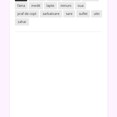
faina
inedit
lapte
minuni
oua
praf de copt
sarbatoare
sare
suflet
ulei
zahar