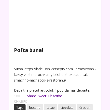
Pofta buna!
Sursa: https://babusyni-retsepty.com.ua/povitryani-
keksy-zi-shmatochkamy-biloho-shokoladu-tak-
smachno-nachebto-z-restoranu/
Daca ti-a placut articolul, il poti da mai departe:
160
Share
Tweet
Subscribe
SHARES
Tags
bucurie
cacao
ciocolata
Craciun