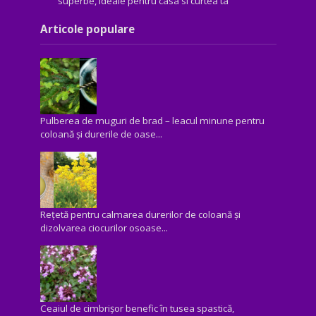
superbe, ideale pentru casa si curtea ta
Articole populare
Pulberea de muguri de brad – leacul minune pentru
coloană și durerile de oase...
Rețetă pentru calmarea durerilor de coloană și
dizolvarea ciocurilor osoase...
Ceaiul de cimbrișor benefic în tusea spastică,