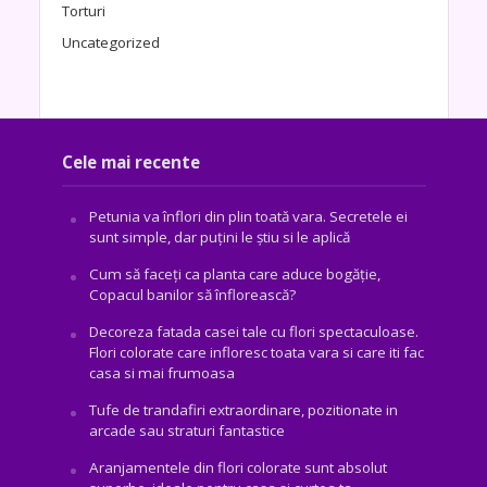
Torturi
Uncategorized
Cele mai recente
Petunia va înflori din plin toată vara. Secretele ei
sunt simple, dar puțini le știu si le aplică
Cum să faceți ca planta care aduce bogăţie,
Copacul banilor să înflorească?
Decoreza fatada casei tale cu flori spectaculoase.
Flori colorate care infloresc toata vara si care iti fac
casa si mai frumoasa
Tufe de trandafiri extraordinare, pozitionate in
arcade sau straturi fantastice
Aranjamentele din flori colorate sunt absolut